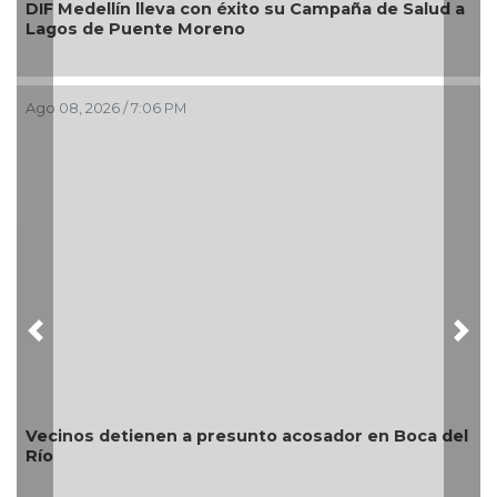
ampaña de Salud a
nuevos módulos comerciales para me
imagen de las playas e impulsar la e
Boca del Río
Ago 08, 2026 / 4:34 PM
Previous
Nex
sador en Boca del
¿Con o sin espuma?