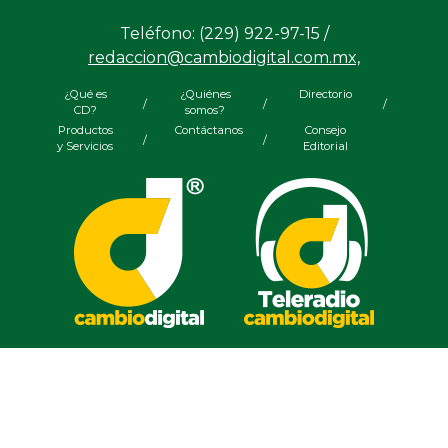
Teléfono: (229) 922-97-15 /
redaccion@cambiodigital.com.mx,
¿Qué es
¿Quiénes
Directorio
/
/
/
CD?
somos?
Productos
Contáctanos
Consejo
/
/
y Servicios
Editorial