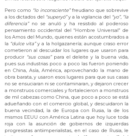
Pero como
“lo inconsciente”
freudiano que sobrevive
a los dictados del
“superyó”
y a la vigilancia del
“yo”
,
“la
diferencia”
no se anuló y ha resistido al poderoso
pensamiento occidental del “Hombre Universal” de
los Amos del Mundo, quienes están acostumbrados a
la
“dulce vita”
y a la holgazanería; aunque craso error
cometieron al descuidar los lugares que usaron para
producir
“sus cosas”
para el deleite y la buena vida,
pues sus industrias poco a poco las fueron poniendo
en China, Asía, América, aprovechando la mano de
obra barata, y usaron esos lugares para que sus casas
no se ensuciaran ni se contaminaran, y dejaron crecer
a monstruos comerciales y fortalecieron a monstruos
de mil cabezas como China, que poco a poco se está
adueñando con el comercio global, y descuidaron la
buena vecindad, la de Europa con Rusia, la de los
mismos EEUU con América Latina que hoy luce toda
roja con la asunción de gobiernos de izquierdas
progresistas antiimperialistas, en el caso de Rusia, le