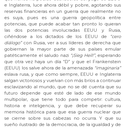
e Inglaterra, luce ahora débil y pobre, agotando sus
reservas financieras en un guerra que realmente no
es suya, pues es una guerra geopolítica entre
potencias, que puede acabar tan pronto lo quieran
las dos potencias involucradas EEUU y Rusia,
ciñéndose a los dictados de los EEUU de
“cero
diálogo”
con Rusia, ver a sus líderes de derecha que
gobiernan la mayor parte de sus países emular
patéticamente el saludo nazi
“¡Sieg Heil!”
, esperando
que otra vez haya un día “D” y que el Frankenstein
(EEUU) los salve ahora de la amenazada
“imaginaria”
eslava rusa, y que como siempre, EEUU e Inglaterra
salgan victoriosos y vuelvan con más bríos a continuar
esclavizando al mundo, que no se dé cuenta que su
futuro depende que esté de lado de ese mundo
multipolar, que tiene todo para competir: cultura,
historia e inteligencia, y que debe recuperar su
memoria histórica para que esa guerra nuclear que
se cierne sobre sus cabezas no ocurra. Y que su
sueño ilustrado de la democracia, de la igualdad y de