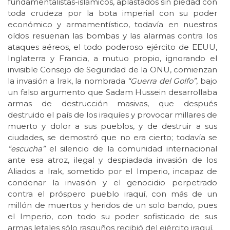
fundamentalistas-islámicos, aplastados sin piedad con
toda crudeza por la bota imperial con su poder
económico y armamentístico, todavía en nuestros
oídos resuenan las bombas y las alarmas contra los
ataques aéreos, el todo poderoso ejército de EEUU,
Inglaterra y Francia, a mutuo propio, ignorando el
invisible Consejo de Seguridad de la ONU, comienzan
la invasión a Irak, la nombrada
“Guerra del Golfo”
, bajo
un falso argumento que Sadam Hussein desarrollaba
armas de destrucción masivas, que después
destruido el país de los iraquíes y provocar millares de
muerto y dolor a sus pueblos, y de destruir a sus
ciudades, se demostró que no era cierto; todavía se
“escucha”
el silencio de la comunidad internacional
ante esa atroz, ilegal y despiadada invasión de los
Aliados a Irak, sometido por el Imperio, incapaz de
condenar la invasión y el genocidio perpetrado
contra el próspero pueblo iraquí, con más de un
millón de muertos y heridos de un solo bando, pues
el Imperio, con todo su poder sofisticado de sus
armas letales sólo rasguños recibió del ejército iraquí.