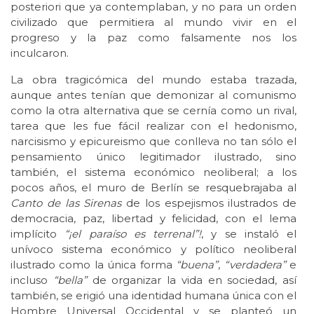
posteriori que ya contemplaban, y no para un orden
civilizado que permitiera al mundo vivir en el
progreso y la paz como falsamente nos los
inculcaron.
La obra tragicómica del mundo estaba trazada,
aunque antes tenían que demonizar al comunismo
como la otra alternativa que se cernía como un rival,
tarea que les fue fácil realizar con el hedonismo,
narcisismo y epicureismo que conlleva no tan sólo el
pensamiento único legitimador ilustrado, sino
también, el sistema económico neoliberal; a los
pocos años, el muro de Berlín se resquebrajaba al
Canto de las Sirenas
de los espejismos ilustrados de
democracia, paz, libertad y felicidad, con el lema
implícito
“¡el paraíso es terrenal”!
, y se instaló el
unívoco sistema económico y político neoliberal
ilustrado como la única forma
“buena”
,
“verdadera”
e
incluso
“bella”
de organizar la vida en sociedad, así
también, se erigió una identidad humana única con el
Hombre Universal Occidental y se planteó un