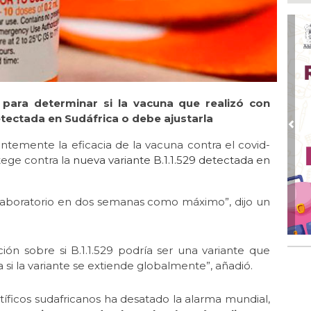
Go
crí
inf
Ago
Des
pre
 para determinar si la vacuna que realizó con
Ago
AD
 detectada en Sudáfrica o debe ajustarla
gra
Pre
ntemente la eficacia de la vacuna contra el covid-
Ago
tege contra la
nueva variante B.1.1.529 detectada en
Gar
col
laboratorio en dos semanas como máximo”, dijo un
Ago
Nah
par
la 
ón sobre si B.1.1.529 podría ser una variante que
Ago
 si la variante se extiende globalmente”, añadió.
El 
y s
tíficos sudafricanos ha desatado la alarma mundial,