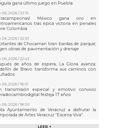
Águila gana último juego en Puebla
 06, 2026 / 23:15
etracampeonas! México gana oro en
troamericanos tras épica victoria en penales
bre Colombia
 06, 2026 / 22:53
itantes de Chocaman tiran bardas de parque;
gen obras de pavimentación y drenaje
 06, 2026 / 22:43
spués de años de espera, La Gloria avanza;
dellín de Bravo transforma sus caminos con
ultados
 06, 2026 / 18:01
n transmisión especial y emotivo convivio
eradiocambiodigital festeja 17 años
 06, 2026 / 18:00
ita Ayuntamiento de Veracruz a disfrutar la
porada de Artes Veracruz “Escena Viva”
 06, 2026 / 16:56
LEER +