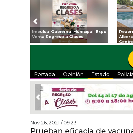
Previous
no Municipal Expo
Reabrirá Coatzacoalcos la
a Clases
Alberca Semiolímpica Zona
Centro
Portada
Opinión
Estado
Polici
Previous
Nov 26, 2021 / 09:23
Prueban eficacia de vacuna