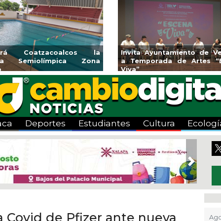
Invita Ayuntamiento de Veracruz
Aplicará CMAS 
a Temporada de Artes “Escena
Tandeo durante 
Viva”
aca
Deportes
Estudiantes
Cultura
Ecologí
Next
 Covid de Pfizer ante nueva
Ago