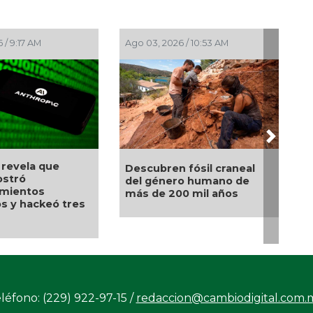
Ago 03, 2026 / 10:53 AM
Jul 30, 2026 / 10:25 AM
Next
SecureDNA: el sistema
Descubren fósil craneal
que busca frenar la
del género humano de
próxima pandemia ant
más de 200 mil años
de ser fabricada
léfono: (229) 922-97-15 /
redaccion@cambiodigital.com.