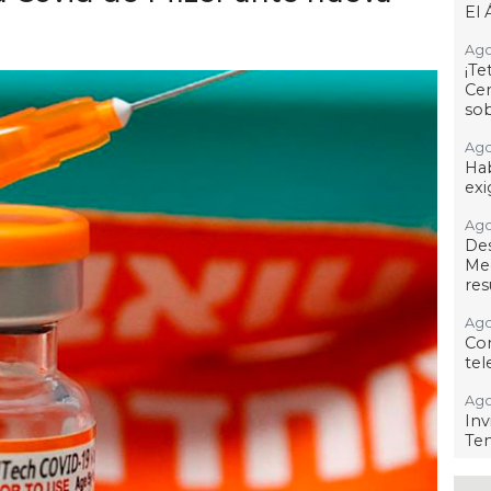
El 
Ago
¡T
Cen
so
Ago
Hab
exi
Ago
De
Me
res
Ago
Co
tel
Ago
Inv
Tem
Ago