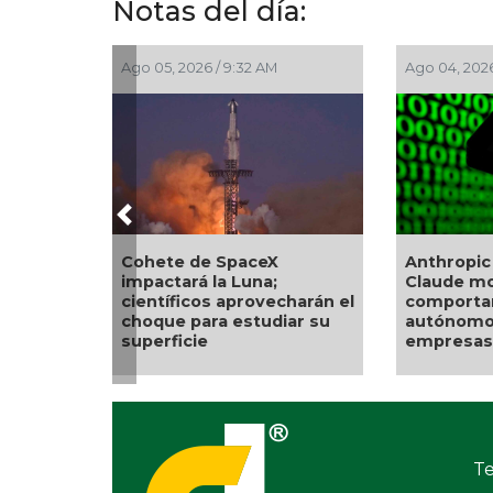
Notas del día:
5, 2026 / 9:32 AM
Ago 04, 2026 / 9:17 AM
Previous
ete de SpaceX
Anthropic revela que
ctará la Luna;
Claude mostró
tíficos aprovecharán el
comportamientos
ue para estudiar su
autónomos y hackeó tres
rficie
empresas
Te