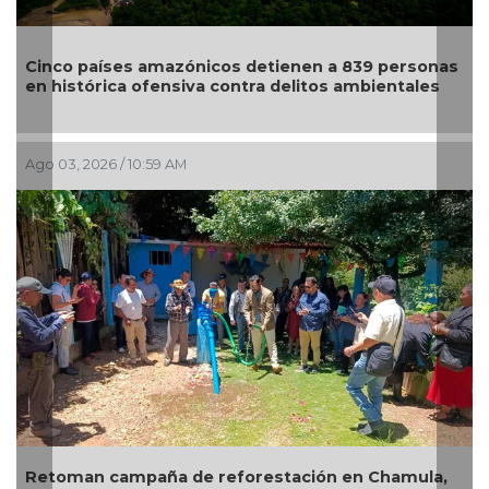
Cinco países amazónicos detienen a 839 personas
en histórica ofensiva contra delitos ambientales
Ago 03, 2026 / 10:59 AM
J
Retoman campaña de reforestación en Chamula,