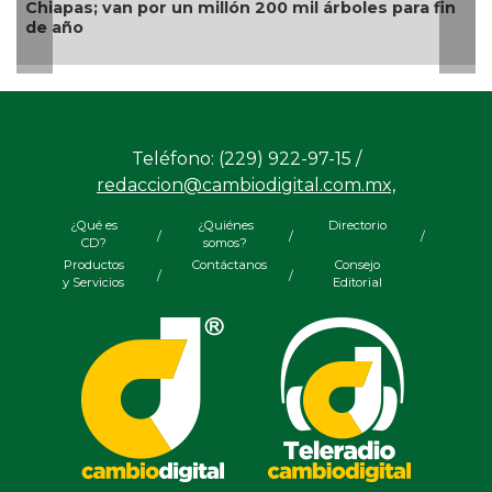
Chiapas; van por un millón 200 mil árboles para fin
de año
Teléfono: (229) 922-97-15 /
redaccion@cambiodigital.com.mx,
¿Qué es
¿Quiénes
Directorio
/
/
/
CD?
somos?
Productos
Contáctanos
Consejo
/
/
y Servicios
Editorial