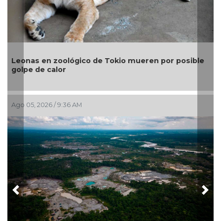
Leonas en zoológico de Tokio mueren por posible
golpe de calor
Ago 05, 2026 / 9:36 AM
J
Previous
Nex