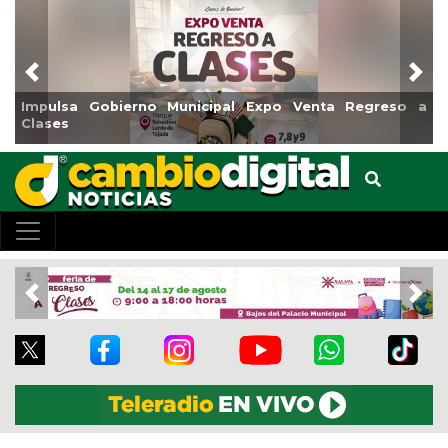
Previous
Nex
 a
Reabrirá Coatzacoalcos la Alberca Semiolímpica Zona
Centro
Previous
Nex