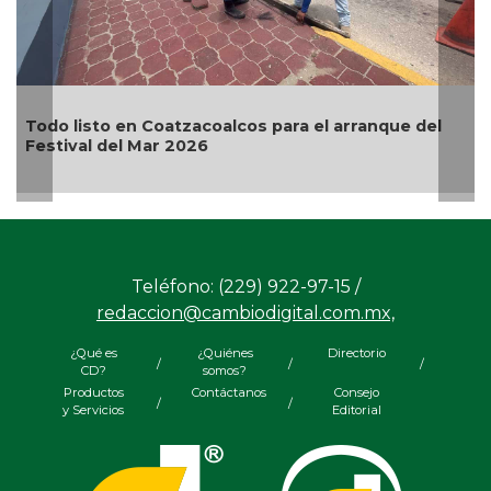
León XIV visitaría México hasta después de las
elecciones de 2027, afirma Claudia Sheinbaum
Teléfono: (229) 922-97-15 /
redaccion@cambiodigital.com.mx,
¿Qué es
¿Quiénes
Directorio
/
/
/
CD?
somos?
Productos
Contáctanos
Consejo
/
/
y Servicios
Editorial