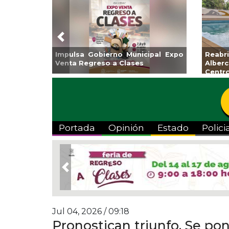
Previous
Impulsa Gobierno Municipal Expo
Reab
Venta Regreso a Clases
Albe
Centr
Portada
Opinión
Estado
Polici
Previous
Jul 04, 2026 / 09:18
Pronostican triunfo. Se pon