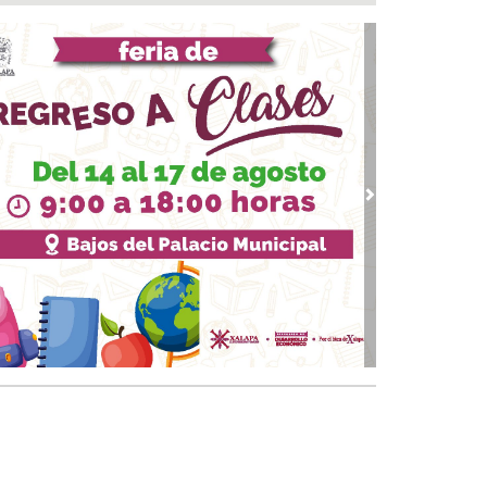
rueba Congreso Declaraciones de
cedencia en contra de dos munícipes
 05, 2026 / 20:55
F Poza Rica lleva sabor y bienestar a los
ltos mayores con "Sazón y corazón"
 05, 2026 / 20:18
tan fuero a alcalde de Ixhuatlán del Sureste
 05, 2026 / 20:05
vious
Next
abeza monseñor José Trinidad Zapata inicio
festejos de la Patrona de los papantecos
 05, 2026 / 19:46
rega DIF Municipal de Veracruz cerca de 100
denciales de discapacidad