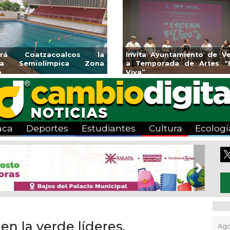
rirá Coatzacoalcos la
Invita Ayuntamiento de Ve
rca Semiolímpica Zona
a Temporada de Artes “
o
Viva”
aca
Deportes
Estudiantes
Cultura
Ecologí
Next
en la verde líderes,
Ago