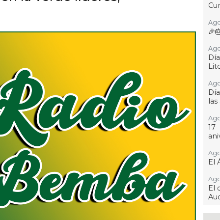
Cur
Ago
🎉
Ago
Día
Lit
Ago
Día
las
Ago
17
ani
Ago
El 
Ago
El 
Aud
Ago