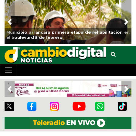
Previous
Nex
nicipio arrancará primera etapa de rehabilitación en
Impul
 boulevard 5 de febrero
Clase
Previous
Nex