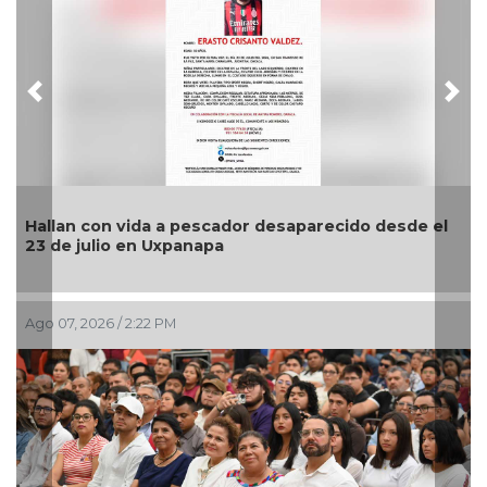
Previous
Nex
llan con vida a pescador desaparecido desde el
📰 Sín
 de julio en Uxpanapa
 07, 2026 / 2:22 PM
Ago 07,