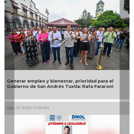
nerar empleo y bienestar, prioridad para el
Impuls
bierno de San Andrés Tuxtla: Rafa Fararoni
preven
 07, 2026 / 2:39 PM
Ago 07,