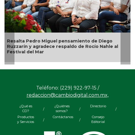
salta Pedro Miguel pensamiento de Diego
Ingen
zzarín y agradece respaldo de Rocío Nahle al
de Ve
stival del Mar
Teléfono: (229) 922-97-15 /
redaccion@cambiodigital.com.mx,
¿Qué es
¿Quiénes
Directorio
/
/
/
CD?
somos?
Productos
Contáctanos
Consejo
/
/
y Servicios
Editorial