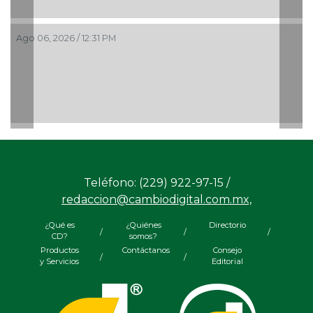
Ago 06, 2026 / 12:31 PM
Teléfono: (229) 922-97-15 /
redaccion@cambiodigital.com.mx,
¿Qué es
¿Quiénes
Directorio
/
/
/
CD?
somos?
Productos
Contáctanos
Consejo
/
/
y Servicios
Editorial