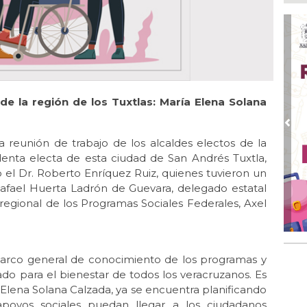
Pe
com
Ago
Mo
for
del
de la región de los Tuxtlas: María Elena Solana
Ago
Ayu
a l
Pre
a reunión de trabajo de los alcaldes electos de la
Ago 
identa electa de esta ciudad de San Andrés Tuxtla,
Ayu
o el Dr. Roberto Enríquez Ruiz, quienes tuvieron un
lab
afael Huerta Ladrón de Guevara, delegado estatal
Ago
 regional de los Programas Sociales Federales, Axel
Qui
Ago
Gen
marco general de conocimiento de los programas y
Gob
do para el bienestar de todos los veracruzanos. Es
 Elena Solana Calzada, ya se encuentra planificando
poyos sociales puedan llegar a los ciudadanos