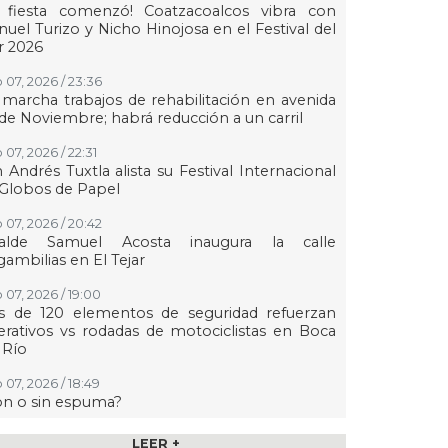
a fiesta comenzó! Coatzacoalcos vibra con
uel Turizo y Nicho Hinojosa en el Festival del
r 2026
 07, 2026 / 23:36
marcha trabajos de rehabilitación en avenida
de Noviembre; habrá reducción a un carril
 07, 2026 / 22:31
 Andrés Tuxtla alista su Festival Internacional
Globos de Papel
 07, 2026 / 20:42
calde Samuel Acosta inaugura la calle
ambilias en El Tejar
 07, 2026 / 19:00
s de 120 elementos de seguridad refuerzan
rativos vs rodadas de motociclistas en Boca
 Río
 07, 2026 / 18:49
on o sin espuma?
 07, 2026 / 18:20
LEER +