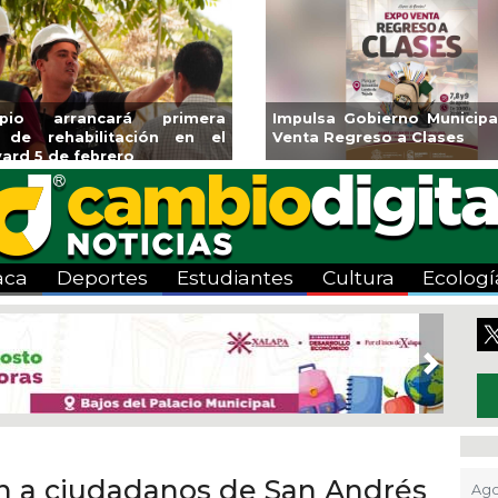
ipio arrancará primera
Impulsa Gobierno Municipa
 de rehabilitación en el
Venta Regreso a Clases
ard 5 de febrero
aca
Deportes
Estudiantes
Cultura
Ecologí
Next
án a ciudadanos de San Andrés
Ago