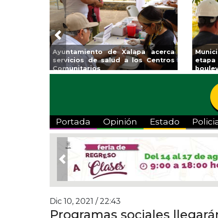
Previous
Ayuntamiento de Xalapa acerca
Munic
servicios de salud a los Centros
etapa
Comunitarios
boulev
Portada
Opinión
Estado
Polici
Previous
Dic 10, 2021 / 22:43
Programas sociales llegar