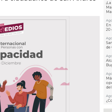
¡L
Man
Ma
Ago
En 
20 
Ago
San
de 
Ago
Al
Bug
Ago
Má
ope
del
Ago
¿C
Ago