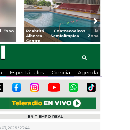
Next
l Expo
Reabrirá Coatzacoalcos la
Alberca Semiolímpica Zona
Centro
a
Espectáculos
Ciencia
Agenda
EN TIEMPO REAL
 07, 2026 / 23:44