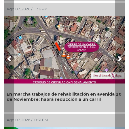
7, 2026 / 11:36 PM
Ago 07, 2
Previous
Nex
Más de 
marcha trabajos de rehabilitación en avenida 20
operati
Noviembre; habrá reducción a un carril
del Río
07, 2026 / 10:31 PM
Ago 07, 2