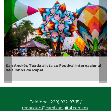
Andrés Tuxtla alista su Festival Internacional
¿Con o 
Globos de Papel
Teléfono: (229) 922-97-15 /
redaccion@cambiodigital.com.mx,