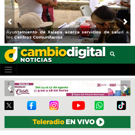
Previous
Nex
tamiento de Xalapa acerca servicios de salud a
Municipi
Centros Comunitarios
el boule
Previous
Nex