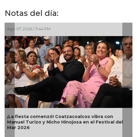
Notas del día:
7, 2026 / 11:44 PM
Ago 07, 2
 fiesta comenzó! Coatzacoalcos vibra con
Alcalde
el Turizo y Nicho Hinojosa en el Festival del
Bugambi
 2026