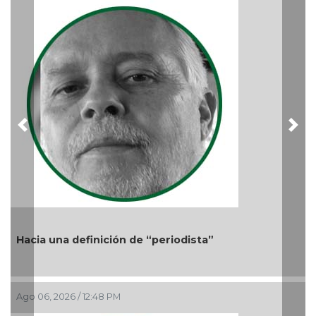
Ago 05
Previous
Nex
acia una definición de “periodista”
go 06, 2026 / 12:48 PM