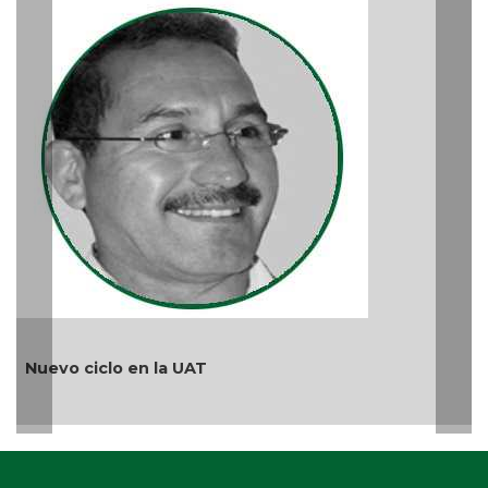
Más 
Ago 05
uevo ciclo en la UAT