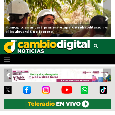
Previous
Nex
unicipio arrancará primera etapa de rehabilitación en
Impu
l boulevard 5 de febrero
Clas
Previous
Nex