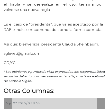
el habla y se generaliza en el uso, termina por
volverse una nueva regla.
Es el caso de “presidenta”, que ya es aceptado por la
RAE e incluso recomendado como la forma correcta.
Así que: bienvenida, presidenta Claudia Sheinbaum.
sglevet@gmail.com
CD/YC
* Las opiniones y puntos de vista expresadas son responsabilidad
exclusiva del autor y no necesariamente reflejan la línea editorial
de Cambio Digital.
Otras Columnas:
go 07, 2026 / 9:38 AM
Ago 0