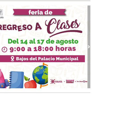
ntamiento e ICATVER fortalecen capacitación
oral en beneficio de las y los sanandrescanos
 07, 2026 / 14:56
ncena, no me abandones.... 😝😜🤣
 07, 2026 / 14:47
erar empleo y bienestar, prioridad para el
ierno de San Andrés Tuxtla: Rafa Fararoni
 07, 2026 / 14:39
vious
Next
lan con vida a pescador desaparecido desde el
de julio en Uxpanapa
 07, 2026 / 14:22
salta Pedro Miguel pensamiento de Diego
zarín y agradece respaldo de Rocío Nahle al
tival del Mar
 07, 2026 / 13:53
ulsa Ayuntamiento de Veracruz cultura de la
vención en la niñez del municipio