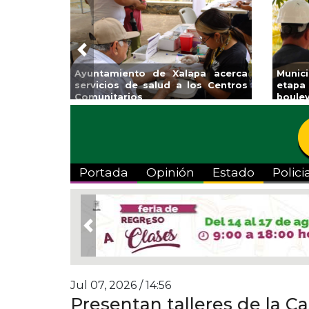
Previous
Ayuntamiento de Xalapa acerca
Munic
servicios de salud a los Centros
etapa
Comunitarios
boulev
Portada
Opinión
Estado
Polici
Previous
Jul 07, 2026 / 14:56
Presentan talleres de la C