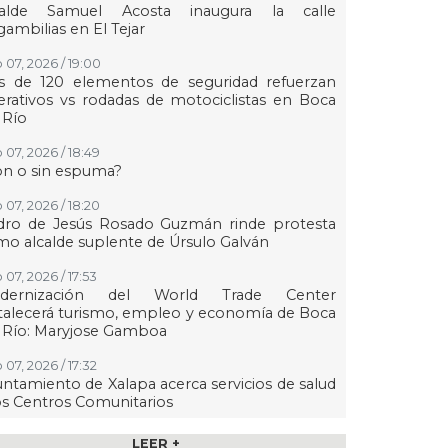
calde Samuel Acosta inaugura la calle
ambilias en El Tejar
 07, 2026 / 19:00
s de 120 elementos de seguridad refuerzan
rativos vs rodadas de motociclistas en Boca
 Río
 07, 2026 / 18:49
on o sin espuma?
 07, 2026 / 18:20
dro de Jesús Rosado Guzmán rinde protesta
o alcalde suplente de Úrsulo Galván
 07, 2026 / 17:53
dernización del World Trade Center
talecerá turismo, empleo y economía de Boca
 Río: Maryjose Gamboa
 07, 2026 / 17:32
ntamiento de Xalapa acerca servicios de salud
os Centros Comunitarios
07, 2026 / 17:15
LEER +