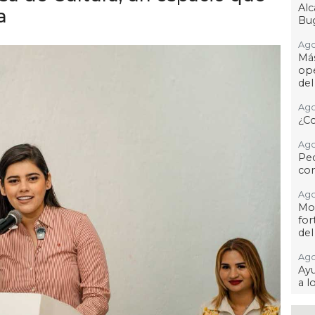
Al
a
Bug
Ago
Má
ope
del
Ago
¿C
Ago
Pe
com
Ago
Mo
for
del
Ago
Ayu
a l
Ago 