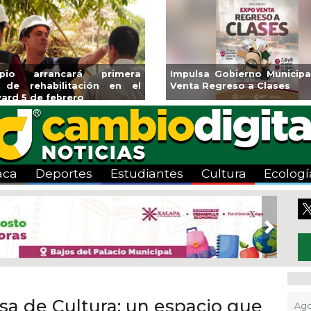
ipio arrancará primera
Impulsa Gobierno Municipa
 de rehabilitación en el
Venta Regreso a Clases
ard 5 de febrero
aca
Deportes
Estudiantes
Cultura
Ecologí
Next
asa de Cultura; un espacio que
Ago