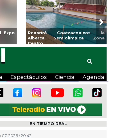
Next
l Expo
Reabrirá Coatzacoalcos la
Alberca Semiolímpica Zona
Centro
a
Espectáculos
Ciencia
Agenda
EN TIEMPO REAL
 07, 2026 / 20:42