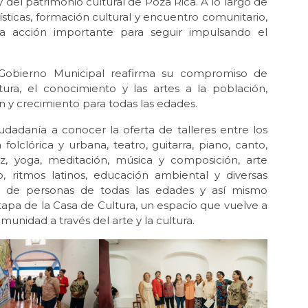
y del patrimonio cultural de Poza Rica. A lo largo de
ísticas, formación cultural y encuentro comunitario,
a acción importante para seguir impulsando el
l Gobierno Municipal reafirma su compromiso de
ura, el conocimiento y las artes a la población,
n y crecimiento para todas las edades.
iudadanía a conocer la oferta de talleres entre los
olclórica y urbana, teatro, guitarra, piano, canto,
edrez, yoga, meditación, música y composición, arte
co, ritmos latinos, educación ambiental y diversas
gral de personas de todas las edades y así mismo
tapa de la Casa de Cultura, un espacio que vuelve a
unidad a través del arte y la cultura.