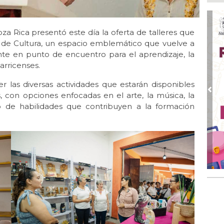
Ayu
lab
Ago
za Rica presentó este día la oferta de talleres que
Qui
a de Cultura, un espacio emblemático que vuelve a
nte en punto de encuentro para el aprendizaje, la
Ago
zarricenses.
Gen
Gob
r las diversas actividades que estarán disponibles
Ago
Pre
s, con opciones enfocadas en el arte, la música, la
Hal
llo de habilidades que contribuyen a la formación
23 
Ago
Re
Ruz
Fes
Ago
Imp
pre