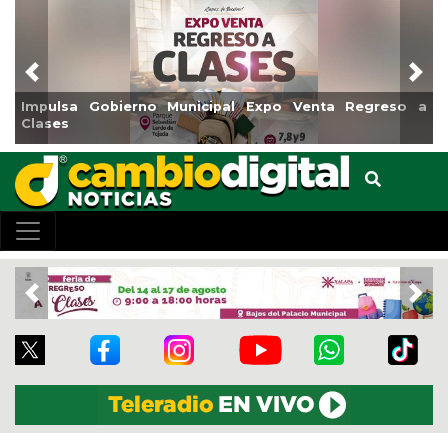
Previous
Nex
sa Gobierno Municipal Expo Venta Regreso a
Reabrirá 
s
Centro
Previous
Nex