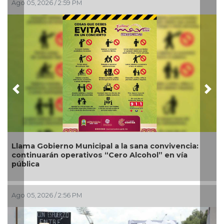
, 2026 / 2:59 PM
Ago 05, 202
Previous
Nex
 Gobierno Municipal a la sana convivencia:
Nueva ofe
nuarán operativos “Cero Alcohol” en vía
competiti
ca
, 2026 / 2:56 PM
Ago 04, 202