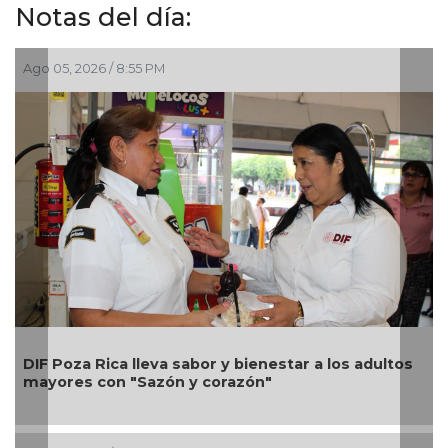
Notas del día:
, 2026 / 8:55 PM
Ago 05, 202
Una silla
oza Rica lleva sabor y bienestar a los adultos
Alondra: 
es con "Sazón y corazón"
petición 