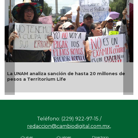
León, Oax
AM analiza sanción de hasta 20 millones de
del exame
 a Territorium Life
agosto
Teléfono: (229) 922-97-15 /
redaccion@cambiodigital.com.mx,
¿Qué es
¿Quiénes
Directorio