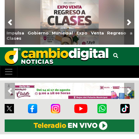
Previous
Nex
sa Gobierno Municipal Expo Venta Regreso a
Reabrirá 
s
Centro
Previous
Nex