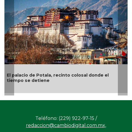
lacio de Potala, recinto colosal donde el
“El arte 
o se detiene
el pintor
Teléfono: (229) 922-97-15 /
redaccion@cambiodigital.com.mx,