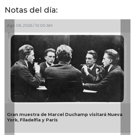
Notas del día:
, 2026 / 10:00 AM
Ago 03, 202
muestra de Marcel Duchamp visitará Nueva
La galerí
Filadelfia y París
entre ar