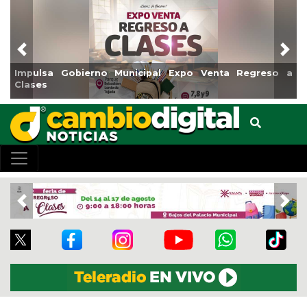
Previous
Nex
mpulsa Gobierno Municipal Expo Venta Regreso a
Reabr
lases
Cent
Previous
Nex