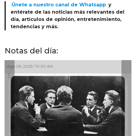
Únete a nuestro canal de Whatsapp
y
entérate de las noticias más relevantes del
día, artículos de opinión, entretenimiento,
tendencias y más.
Notas del día:
go 06, 2026 / 10:00 AM
Ago 03