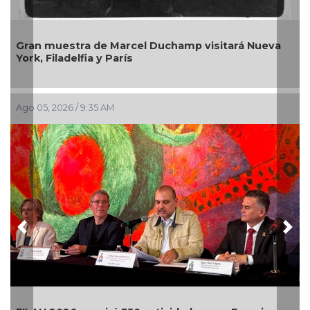
ran muestra de Marcel Duchamp visitará Nueva
La g
ork, Filadelfia y París
entr
go 05, 2026 / 9:35 AM
Jul 30
Previous
Nex