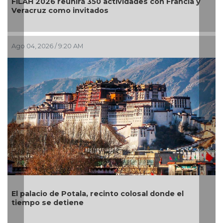
ILAH 2026 reunirá 350 actividades con Francia y
El p
eracruz como invitados
llega
go 04, 2026 / 9:20 AM
Jul 29
l palacio de Potala, recinto colosal donde el
“El a
iempo se detiene
el p