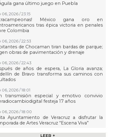
Águila gana último juego en Puebla
 06, 2026 / 23:15
etracampeonas! México gana oro en
troamericanos tras épica victoria en penales
bre Colombia
 06, 2026 / 22:53
itantes de Chocaman tiran bardas de parque;
gen obras de pavimentación y drenaje
 06, 2026 / 22:43
spués de años de espera, La Gloria avanza;
dellín de Bravo transforma sus caminos con
ultados
 06, 2026 / 18:01
n transmisión especial y emotivo convivio
eradiocambiodigital festeja 17 años
 06, 2026 / 18:00
ita Ayuntamiento de Veracruz a disfrutar la
porada de Artes Veracruz “Escena Viva”
 06, 2026 / 16:56
LEER +