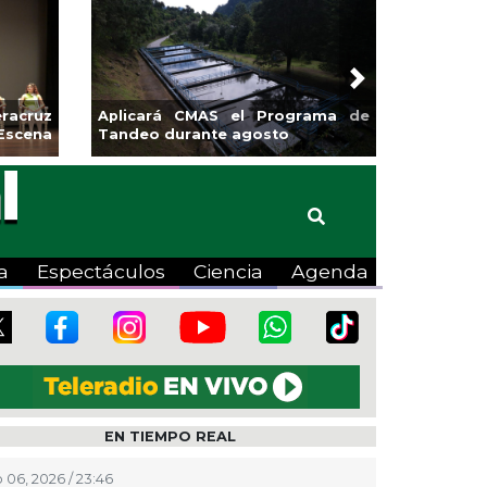
Next
rá CMAS el Programa de
Guarniciones y banquetas para l
 durante agosto
colonia El Mango en Pánuco
a
Espectáculos
Ciencia
Agenda
EN TIEMPO REAL
 06, 2026 / 23:46