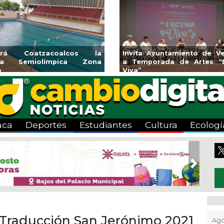
cos la
Invita Ayuntamiento de Veracruz
Aplica
a Zona
a Temporada de Artes “Escena
Tandeo
Viva”
aca
Deportes
Estudiantes
Cultura
Ecologí
Next
 Traducción San Jerónimo 2021
Ago