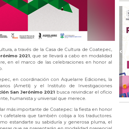
Go
crí
inf
Ago
Des
pre
Ago
AD
Cultura, a través de la Casa de Cultura de Coatepec,
gra
Pre
erónimo 2021
, que se llevará a cabo en modalidad
re, en el marco de las celebraciones en honor al
Ago
o.
Gar
col
pec, en coordinación con Aquelarre Ediciones, la
Ago
rios (Ametli) y el Instituto de Investigaciones
Nah
ción San Jerónimo 2021
busca reivindicar el oficio
par
dente, humanista y universal que merece.
la 
lar más importante de Coatepec: la fiesta en honor
Ago
El 
 cafetalera que también cobija a los traductores.
y s
mo estandarte su sabiduría y generosa pluma, el
mesas que se presentarán en modalidad presencial