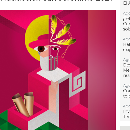
El 
Ago
¡T
Cen
so
Ago
Hab
exi
Ago
De
Me
res
Ago
Co
tel
Ago
Inv
Tem
Ago