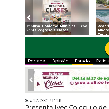
Previous
lsa Gobierno Municipal Expo
Reabrirá Coatzacoal
a Regreso a Clases
Alberca Semiolímpic
Centro
Portada
Opinión
Estado
Polici
Previous
Sep 27, 2021 / 14:28
Presenta Ivec Coloquio de