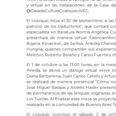
y virtual en las instalaciones de la Casa
@CasadeCulturaCoatepecIVEC.
El coloquio inicia el 30 de septiembre, a las
patrono de los traductores”, que contará con l
especialista en literatura Norma Angélica Cu
presentará de manera virtual “Latinoaméric
Bojana Kovacevic, de Serbia; Anezka Cherva
Hungría, quienes compartirán sus experienc
Melchor, Roberto Bolaño y Carlos Fuentes; mo
El 1 de octubre a las 13:00 horas, en la me
Pineda, se abrirá un diálogo virtual entre t
Diana Berberena, Juan Carlos Calvillo y Artur
se realizará de manera presencial “Cómo nos 
José Miguel Barajas y Andrés Hasler present
de permanencia de las lenguas originarias en
Los Tuxtlas. Al finalizar esta mesa se proyec
realizado en la comunidad de Buenos Aires Te
El coloquio concluye el sábado 2 de octu