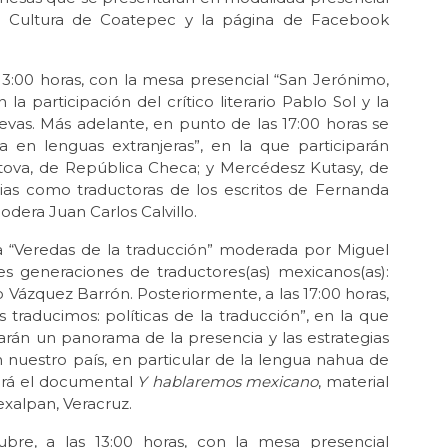
 de Cultura de Coatepec y la página de Facebook
 13:00 horas, con la mesa presencial “San Jerónimo,
a participación del crítico literario Pablo Sol y la
evas. Más adelante, en punto de las 17:00 horas se
a en lenguas extranjeras”, en la que participarán
tova, de República Checa; y Mercédesz Kutasy, de
ias como traductoras de los escritos de Fernanda
dera Juan Carlos Calvillo.
sa “Veredas de la traducción” moderada por Miguel
res generaciones de traductores(as) mexicanos(as):
o Vázquez Barrón. Posteriormente, a las 17:00 horas,
traducimos: políticas de la traducción”, en la que
arán un panorama de la presencia y las estrategias
 nuestro país, en particular de la lengua nahua de
tará el documental
Y hablaremos mexicano
, material
xalpan, Veracruz.
bre, a las 13:00 horas, con la mesa presencial