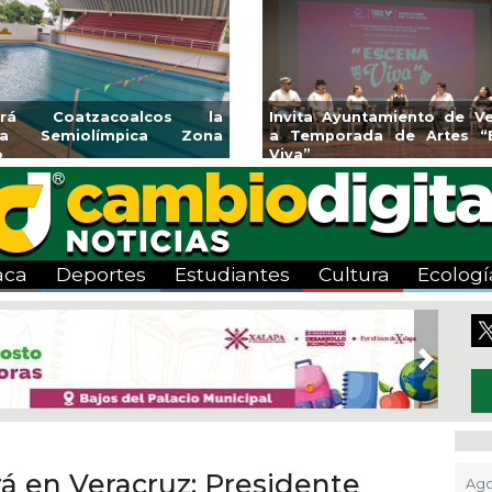
rirá Coatzacoalcos la
Invita Ayuntamiento de Ve
rca Semiolímpica Zona
a Temporada de Artes “
o
Viva”
aca
Deportes
Estudiantes
Cultura
Ecologí
Next
 en Veracruz: Presidente
Ago