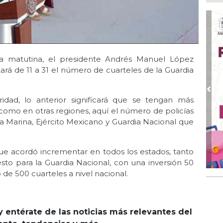
Ago
Ent
cre
Ago
En 
por
nsa matutina, el presidente Andrés Manuel López
á de 11 a 31 el número de cuarteles de la Guardia
Ago
Alc
Pre
idad, lo anterior significará que se tengan más
Ago 
Alc
como en otras regiones, aquí el número de policías
pre
a Marina, Ejército Mexicano y Guardia Nacional que
Ago
Más
que acordó incrementar en todos los estados, tanto
An
o para la Guardia Nacional, con una inversión 50
 de 500 cuarteles a nivel nacional.
y entérate de las noticias más relevantes del