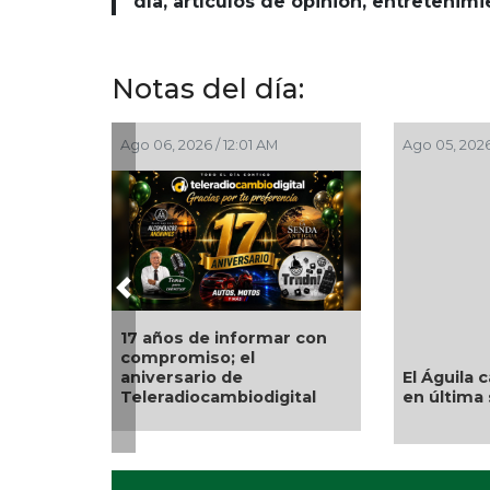
día, artículos de opinión, entretenim
Notas del día:
Ago 06, 2026 / 12:01 AM
Ago 05, 2026
Previous
17 años de informar con
compromiso; el
El Águila 
aniversario de
en última 
Teleradiocambiodigital