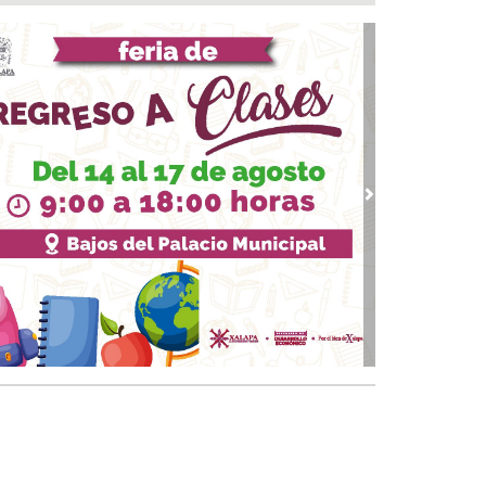
 05, 2026 / 19:46
rega DIF Municipal de Veracruz cerca de 100
denciales de discapacidad
 05, 2026 / 19:20
Rincón de la Marquesa hubo retiro de árboles
 representar riesgos; no es tala ilegal
 05, 2026 / 18:42
alde de Úrsulo Galván, Veracruz es desaforado
vious
Next
05, 2026 / 18:17
alde de Úrsulo Galván abandona el Congreso
vio a la votación de su desafuero
 05, 2026 / 18:00
 boqueños se afilian al Centro Médico Santa
a