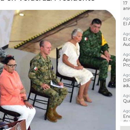
17
ani
Ago
El 
Ago
El 
Aud
Ago
Ap
Pro
Ago
DI
adu
Ago
Qui
Ago
Enc
de 