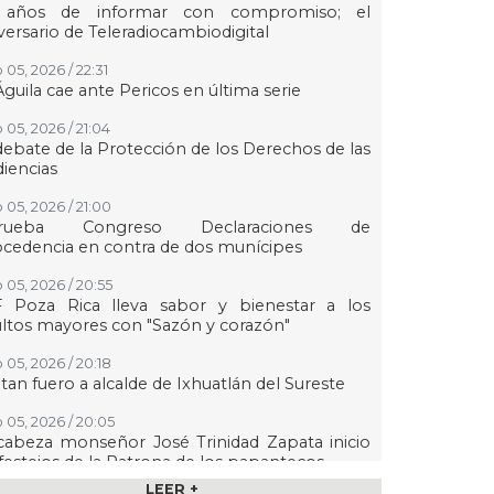
 años de informar con compromiso; el
versario de Teleradiocambiodigital
 05, 2026 / 22:31
Águila cae ante Pericos en última serie
 05, 2026 / 21:04
debate de la Protección de los Derechos de las
iencias
 05, 2026 / 21:00
rueba Congreso Declaraciones de
cedencia en contra de dos munícipes
 05, 2026 / 20:55
F Poza Rica lleva sabor y bienestar a los
ltos mayores con "Sazón y corazón"
 05, 2026 / 20:18
tan fuero a alcalde de Ixhuatlán del Sureste
 05, 2026 / 20:05
abeza monseñor José Trinidad Zapata inicio
festejos de la Patrona de los papantecos
LEER +