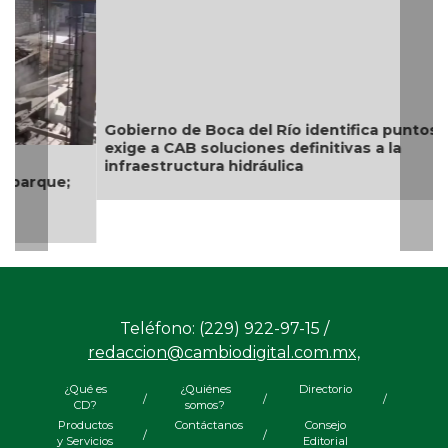
Gobierno de Boca del Río identifica puntos críticos,
exige a CAB soluciones definitivas a la
infraestructura hidráulica
Teléfono: (229) 922-97-15 /
redaccion@cambiodigital.com.mx,
¿Qué es
¿Quiénes
Directorio
/
/
/
CD?
somos?
Productos
Contáctanos
Consejo
/
/
y Servicios
Editorial