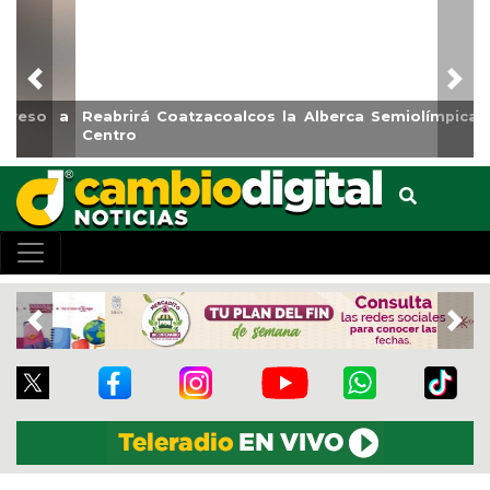
Previous
Nex
Reabrirá Coatzacoalcos la Alberca Semiolímpica Zona
Centro
Previous
Nex