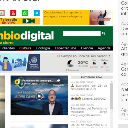
Go
crí
inf
Ago
Des
pre
Ago
AD
gra
Ago
Gar
col
Ago
Nah
par
la 
Ago
El 
y s