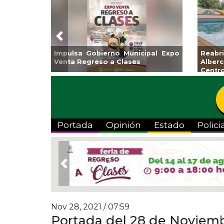
Previous
Guarniciones y banquetas para la
Empr
colonia El Mango en Pánuco
exp
Bicent
Portada
Opinión
Estado
Polici
Previous
Nov 28, 2021 / 07:59
Portada del 28 de Noviem