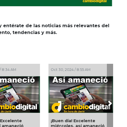
y entérate de las noticias más relevantes del
iento, tendencias y más.
 / 9:19 AM
Oct 26, 2024 / 8:30 AM
Next
 Excelente lunes,
Buen día, así amaneció
ció Cambio
Cambio Digital este 26 de