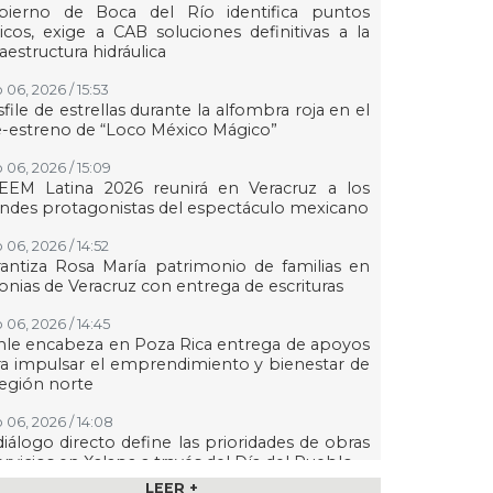
bierno de Boca del Río identifica puntos
ticos, exige a CAB soluciones definitivas a la
raestructura hidráulica
 06, 2026 / 15:53
file de estrellas durante la alfombra roja en el
-estreno de “Loco México Mágico”
 06, 2026 / 15:09
EEM Latina 2026 reunirá en Veracruz a los
ndes protagonistas del espectáculo mexicano
 06, 2026 / 14:52
antiza Rosa María patrimonio de familias en
onias de Veracruz con entrega de escrituras
 06, 2026 / 14:45
le encabeza en Poza Rica entrega de apoyos
a impulsar el emprendimiento y bienestar de
región norte
 06, 2026 / 14:08
diálogo directo define las prioridades de obras
ervicios en Xalapa a través del Día del Pueblo
LEER +