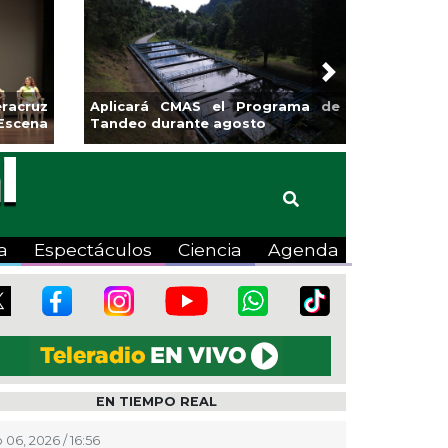
Next
sa la
Continúa Coatza Vive el Verano
Coyote
2026 con cine, actividades
lúdicas y expo
a
Espectáculos
Ciencia
Agenda
EN TIEMPO REAL
 06, 2026 / 16:56