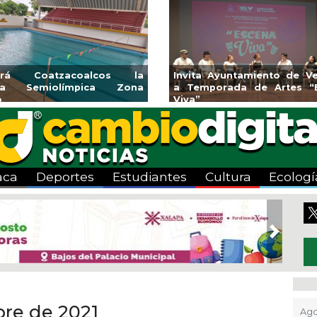
endedores de Xalapa
Coatzacoalcos impul
onen en Mercadito
halterofilia con la Copa 
enario
2026
aca
Deportes
Estudiantes
Cultura
Ecologí
Next
bre de 2021
Ago