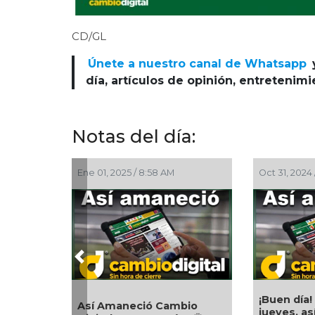
CD/GL
Únete a nuestro canal de Whatsapp
día, artículos de opinión, entretenim
Notas del día:
Oct 29, 2024 / 8:56 AM
Oct 28, 2024
Previous
¡Buen día! Excelente
¡Buen día!
martes, así amaneció
así amane