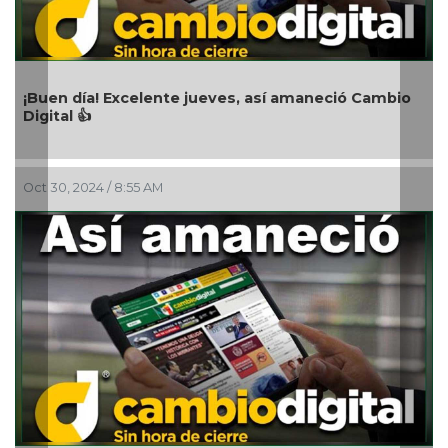
Excelente jueves, así amaneció Cambio
¡Buen día! Exc
Digital 👍
 8:55 AM
Oct 26, 2024 / 8:3