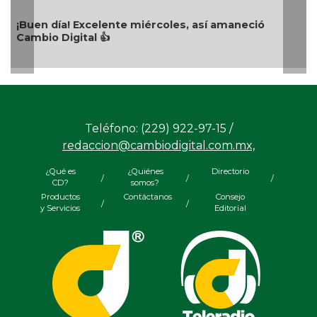
Excelente miércoles, así amaneció
Buen día, así a
tal 👍
octubre de 20
Teléfono: (229) 922-97-15 /
redaccion@cambiodigital.com.mx,
¿Qué es
¿Quiénes
Directorio
/
/
/
CD?
somos?
Productos
Contáctanos
Consejo
/
/
y Servicios
Editorial