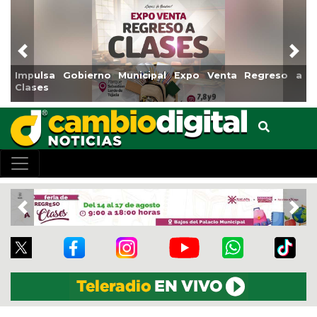
Previous
Nex
Municipal Expo Venta Regreso a
Reabrirá Coatzacoalcos
Centro
Previous
Nex