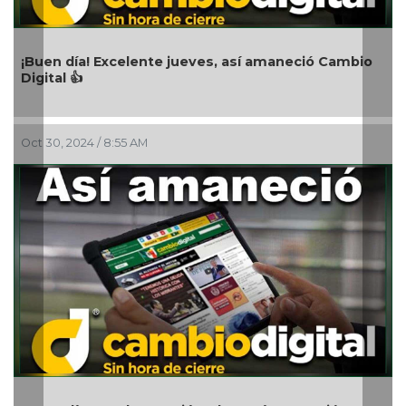
celente jueves, así amaneció Cambio
¡Buen día! Excele
Digital 👍
55 AM
Oct 26, 2024 / 8:30 A