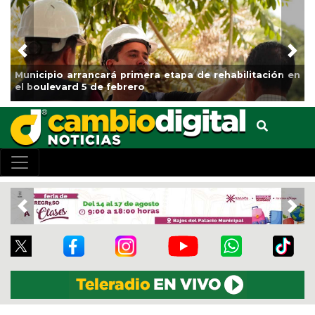
Previous
Nex
rá primera etapa de rehabilitación en
Impulsa Gobierno M
 febrero
Clases
Previous
Nex