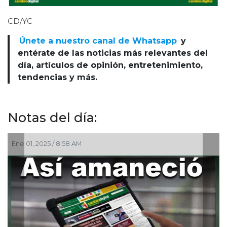
CD/YC
Únete a nuestro canal de Whatsapp
y
entérate de las noticias más relevantes del
día, artículos de opinión, entretenimiento,
tendencias y más.
Notas del día:
58 AM
Oct 29, 2024 / 8:56 A