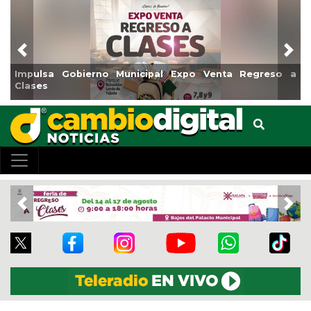
Previous
Nex
erno Municipal Expo Venta Regreso a
Reabrirá Coatzaco
Centro
Previous
Nex