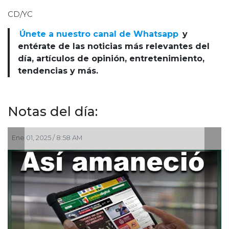
CD/YC
Únete a nuestro canal de Whatsapp
y
entérate de las noticias más relevantes del
día, artículos de opinión, entretenimiento,
tendencias y más.
Notas del día:
58 AM
Oct 29, 2024 / 8:56 A