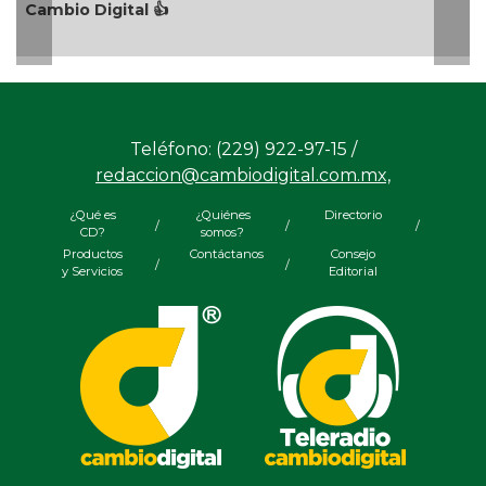
l 👍
octubre de 2024
Teléfono: (229) 922-97-15 /
redaccion@cambiodigital.com.mx,
¿Qué es
¿Quiénes
Directorio
/
/
/
CD?
somos?
Productos
Contáctanos
Consejo
/
/
y Servicios
Editorial