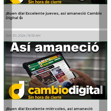
celente jueves, así amaneció Cambio
¡Buen día! Excele
Digital 👍
55 AM
Oct 26, 2024 / 8:30 A
celente miércoles, así amaneció
Buen día, así ama