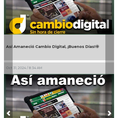
¡Buen día! Excelente martes, así amanec
Días!🌞
Digital 👍
Oct 28, 2024 / 9:19 AM
Previous
Nex