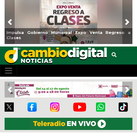
Previous
Nex
nta Regreso a
Reabrirá Coatzacoalcos la Alberca Semiolí
Centro
Previous
Nex