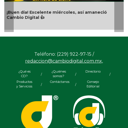
maneció
Buen día, así amaneció Cambio Digital es
octubre de 2024
Teléfono: (229) 922-97-15 /
redaccion@cambiodigital.com.mx,
¿Qué es
¿Quiénes
Directorio
/
/
/
CD?
somos?
Productos
Contáctanos
Consejo
/
/
y Servicios
Editorial