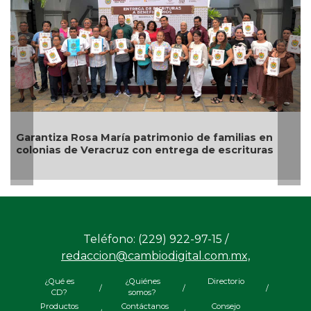
Descarta Nahle motivos políticos en desafuero de
alcaldes de MC
Teléfono: (229) 922-97-15 /
redaccion@cambiodigital.com.mx,
¿Qué es
¿Quiénes
Directorio
/
/
/
CD?
somos?
Productos
Contáctanos
Consejo