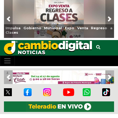
Previous
Nex
Reabrirá Coatzacoalcos la Alberca Semiolímpica Zona
Centro
Previous
Nex