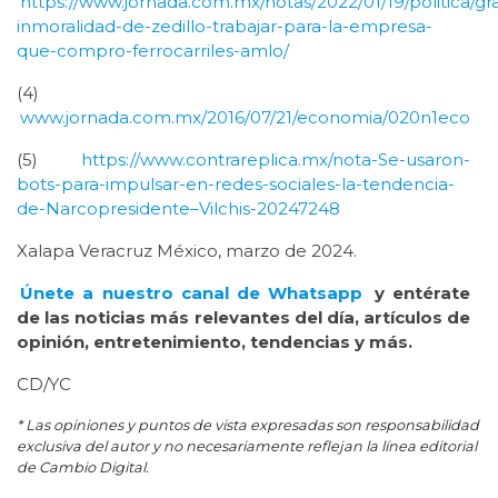
https://www.jornada.com.mx/notas/2022/01/19/politica/gr
inmoralidad-de-zedillo-trabajar-para-la-empresa-
que-compro-ferrocarriles-amlo/
(4)
www.jornada.com.mx/2016/07/21/economia/020n1eco
(5)
https://www.contrareplica.mx/nota-Se-usaron-
bots-para-impulsar-en-redes-sociales-la-tendencia-
de-Narcopresidente–Vilchis-20247248
Xalapa Veracruz México, marzo de 2024.
Únete a nuestro canal de Whatsapp
y entérate
de las noticias más relevantes del día, artículos de
opinión, entretenimiento, tendencias y más.
CD/YC
* Las opiniones y puntos de vista expresadas son responsabilidad
exclusiva del autor y no necesariamente reflejan la línea editorial
de Cambio Digital.