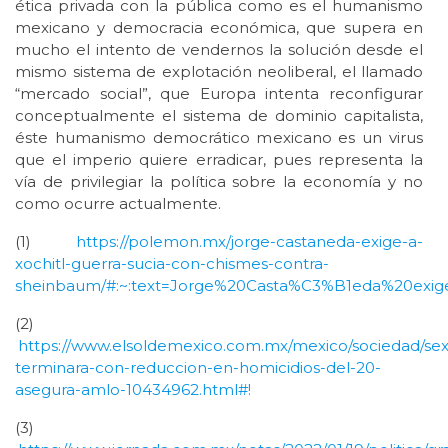
ética privada con la pública como es el humanismo
mexicano y democracia económica, que supera en
mucho el intento de vendernos la solución desde el
mismo sistema de explotación neoliberal, el llamado
“mercado social”, que Europa intenta reconfigurar
conceptualmente el sistema de dominio capitalista,
éste humanismo democrático mexicano es un virus
que el imperio quiere erradicar, pues representa la
vía de privilegiar la política sobre la economía y no
como ocurre actualmente.
(1)
https://polemon.mx/jorge-castaneda-exige-a-
xochitl-guerra-sucia-con-chismes-contra-
sheinbaum/#:~:text=Jorge%20Casta%C3%B1eda%20exi
(2)
https://www.elsoldemexico.com.mx/mexico/sociedad/sex
terminara-con-reduccion-en-homicidios-del-20-
asegura-amlo-10434962.html#!
(3)