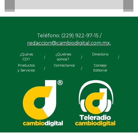
Teléfono: (229) 922-97-15 /
redaccion@cambiodigital.com.mx,
¿Qué es
¿Quiénes
Directorio
/
/
/
CD?
somos?
Productos
Contáctanos
Consejo
/
/
y Servicios
Editorial