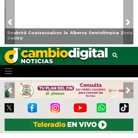
Previous
Nex
Reabrirá Coatzacoalcos la Alberca Semiolímpica Zona
Centro
Previous
Nex