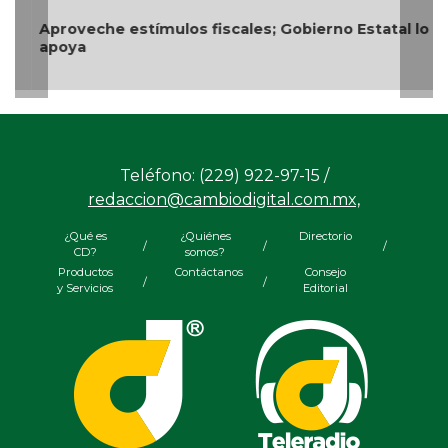
Aproveche estímulos fiscales; Gobierno Estatal lo
apoya
Teléfono: (229) 922-97-15 /
redaccion@cambiodigital.com.mx,
¿Qué es
¿Quiénes
Directorio
/
/
/
CD?
somos?
Productos
Contáctanos
Consejo
/
/
y Servicios
Editorial