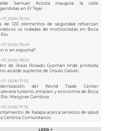
calde Samuel Acosta inaugura la calle
ambilias en El Tejar
 07, 2026 / 19:00
s de 120 elementos de seguridad refuerzan
rativos vs rodadas de motociclistas en Boca
 Río
 07, 2026 / 18:49
on o sin espuma?
 07, 2026 / 18:20
dro de Jesús Rosado Guzmán rinde protesta
o alcalde suplente de Úrsulo Galván
 07, 2026 / 17:53
dernización del World Trade Center
talecerá turismo, empleo y economía de Boca
 Río: Maryjose Gamboa
 07, 2026 / 17:32
ntamiento de Xalapa acerca servicios de salud
os Centros Comunitarios
07, 2026 / 17:15
LEER +