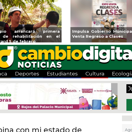
ipio arrancará primera
Impulsa Gobierno Municipa
 de rehabilitación en el
Venta Regreso a Clases
ard 5 de febrero
aca
Deportes
Estudiantes
Cultura
Ecologí
Next
bina con mi estado de
Ago