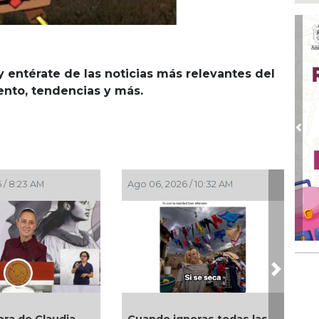
Ayu
lab
Ago
Qui
y entérate de las noticias más relevantes del
Ago
iento, tendencias y más.
Gen
Gob
Ago
Pre
Hal
23 
Ago
 / 8:23 AM
Ago 06, 2026 / 10:32 AM
Re
Ruz
Fes
Ago
Imp
pre
Next
ra de Claudia
Cuando ignoras todas las