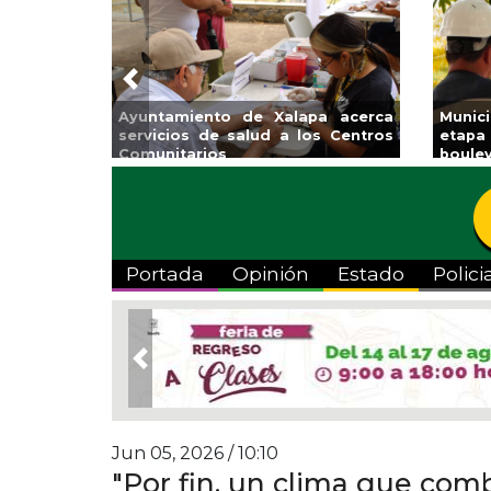
Previous
Ayuntamiento de Xalapa acerca
Munic
servicios de salud a los Centros
etapa
Comunitarios
boulev
Portada
Opinión
Estado
Polici
Previous
Jun 05, 2026 / 10:10
"Por fin, un clima que com