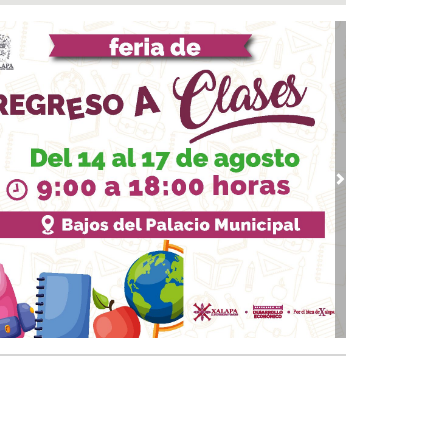
ntamiento e ICATVER fortalecen capacitación
oral en beneficio de las y los sanandrescanos
 07, 2026 / 14:56
ncena, no me abandones.... 😝😜🤣
 07, 2026 / 14:47
erar empleo y bienestar, prioridad para el
ierno de San Andrés Tuxtla: Rafa Fararoni
 07, 2026 / 14:39
vious
Next
lan con vida a pescador desaparecido desde el
de julio en Uxpanapa
 07, 2026 / 14:22
salta Pedro Miguel pensamiento de Diego
zarín y agradece respaldo de Rocío Nahle al
tival del Mar
 07, 2026 / 13:53
ulsa Ayuntamiento de Veracruz cultura de la
vención en la niñez del municipio