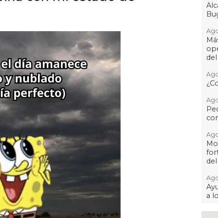
Al
Bug
Ago
Má
ope
del
Ago
¿C
Ago
Pe
com
Ago
Mo
for
del
Ago
Ayu
a l
Ago 