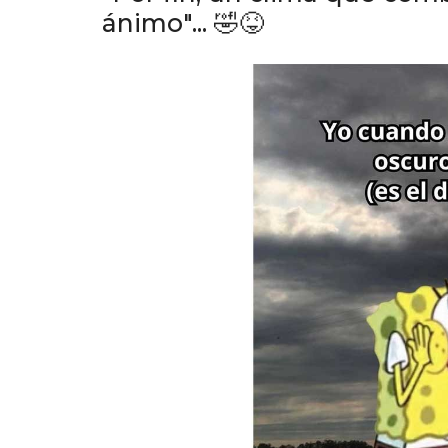
ánimo"... 🤣😝