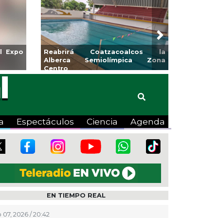
Next
l Expo
Reabrirá Coatzacoalcos la
Alberca Semiolímpica Zona
Centro
a
Espectáculos
Ciencia
Agenda
EN TIEMPO REAL
 07, 2026 / 20:42