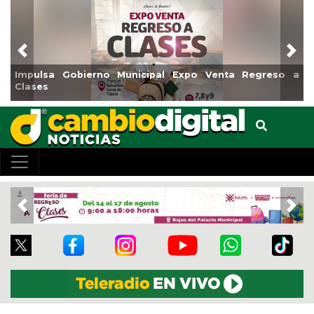
Previous
Nex
al Expo Venta Regreso a
Reabrirá Coatzacoalcos la Alb
Centro
Previous
Nex