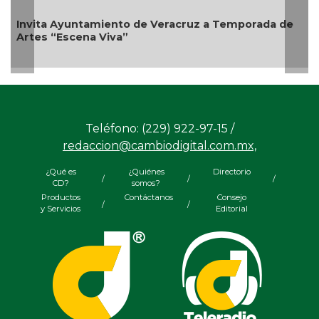
eracruz a Temporada de
Emprendedores de Xalapa ex
Bicentenario
Teléfono: (229) 922-97-15 /
redaccion@cambiodigital.com.mx,
¿Qué es
¿Quiénes
Directorio
/
/
/
CD?
somos?
Productos
Contáctanos
Consejo
/
/
y Servicios
Editorial