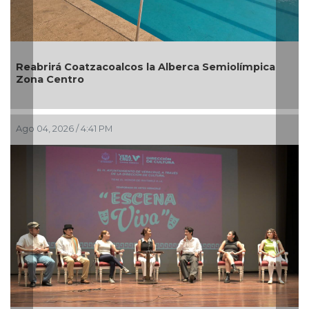
Previous
Nex
 Alberca Semiolímpica
Guarniciones y banquetas para
en Pánuco
Ago 01, 2026 / 6:23 PM