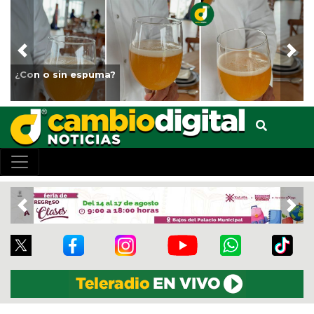
Previous
Nex
¿Con o sin espuma?
Previous
Nex