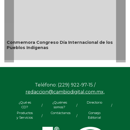
Conmemora Congreso Día Internacional de los
Pueblos Indígenas
Teléfono: (229) 922-97-15 /
redaccion@cambiodigital.com.mx,
¿Qué es
¿Quiénes
Directorio
/
/
/
CD?
somos?
Productos
Contáctanos
Consejo
/
/
y Servicios
Editorial