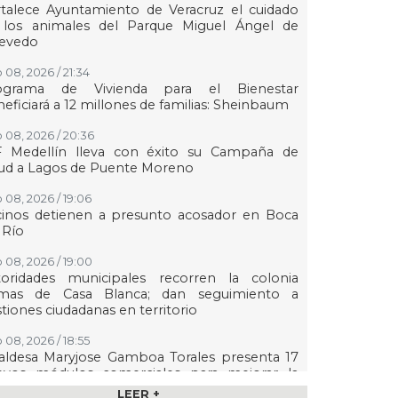
talece Ayuntamiento de Veracruz el cuidado
 los animales del Parque Miguel Ángel de
evedo
 08, 2026 / 21:34
ograma de Vivienda para el Bienestar
eficiará a 12 millones de familias: Sheinbaum
 08, 2026 / 20:36
F Medellín lleva con éxito su Campaña de
lud a Lagos de Puente Moreno
 08, 2026 / 19:06
cinos detienen a presunto acosador en Boca
 Río
 08, 2026 / 19:00
toridades municipales recorren la colonia
mas de Casa Blanca; dan seguimiento a
tiones ciudadanas en territorio
 08, 2026 / 18:55
aldesa Maryjose Gamboa Torales presenta 17
evos módulos comerciales para mejorar la
gen de las playas e impulsar la economía de
LEER +