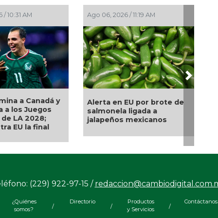
26 / 8:55 PM
Ago 05, 2026 / 2:59 PM
Next
Rica lleva sabor y
Llama Gobierno Municipal
 a los adultos
a la sana convivencia:
con "Sazón y
continuarán operativos
“Cero Alcohol” en vía
pública
léfono: (229) 922-97-15 /
redaccion@cambiodigital.com.
¿Quiénes
Directorio
Productos
Contáctanos
/
/
/