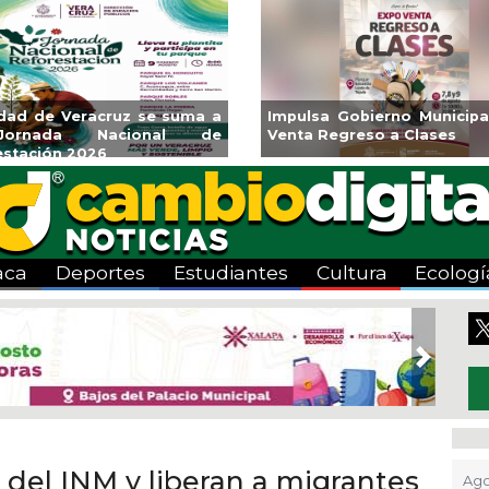
cos la
Invita Ayuntamiento de Veracruz
Aplicará 
a Zona
a Temporada de Artes “Escena
Tandeo dur
Viva”
aca
Deportes
Estudiantes
Cultura
Ecologí
Next
 del INM y liberan a migrantes
Ago