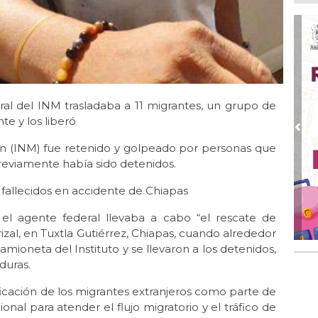
Boc
Ago
Lo
ame
Ago
La
al del INM trasladaba a 11 migrantes, un grupo de
Nac
te y los liberó
Ago
Pre
¿C
ón (INM) fue retenido y golpeado por personas que
reviamente había sido detenidos.
Ago
Con
s fallecidos en accidente de Chiapas
Ago
 agente federal llevaba a cabo “el rescate de
Re
en 
izal, en Tuxtla Gutiérrez, Chiapas, cuando alrededor
amioneta del Instituto y se llevaron a los detenidos,
Ago
duras.
Cer
ficación de los migrantes extranjeros como parte de
nal para atender el flujo migratorio y el tráfico de