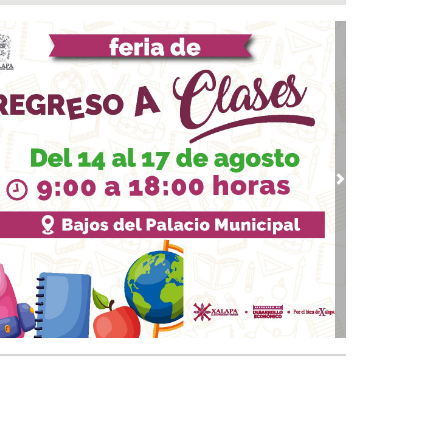
a del Río
 08, 2026 / 16:53
calizan una cartulina con mensajes
nazantes en Papantla!!!
 08, 2026 / 16:45
 ciudad de Veracruz se suma a la Jornada
ional de Reforestación 2026
 08, 2026 / 16:34
vious
Next
on o sin espuma?
 08, 2026 / 16:33
trol y confianza:la prueba de la seguridad
 08, 2026 / 15:34
sguarda Ayuntamiento de Veracruz a canino
situación de riesgo en zona norte de la ciudad
 08, 2026 / 15:10
veza: cinco siglos de historia en nuestro país