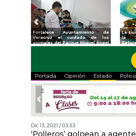
Previous
lsa Gobierno Municipal Expo
Reabrirá Coatzacoal
a Regreso a Clases
Alberca Semiolímpic
Centro
Portada
Opinión
Estado
Polici
Previous
Dic 13, 2021 / 03:33
‘Polleros’ golpean a agente