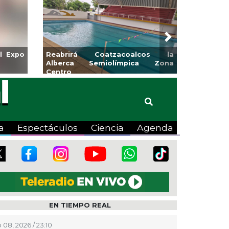
Next
CMAS el Programa de
Guarniciones y banquetas para 
ante agosto
colonia El Mango en Pánuco
a
Espectáculos
Ciencia
Agenda
EN TIEMPO REAL
 08, 2026 / 23:10