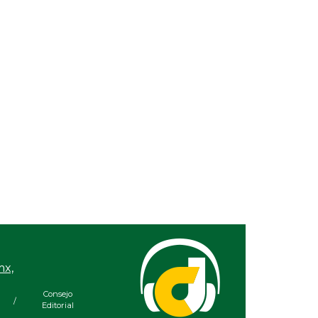
Ago 05, 2026 / 2:56 PM
La UNAM analiza sanción
de hasta 20 millones de
pesos a Territorium Life
mx,
Consejo
/