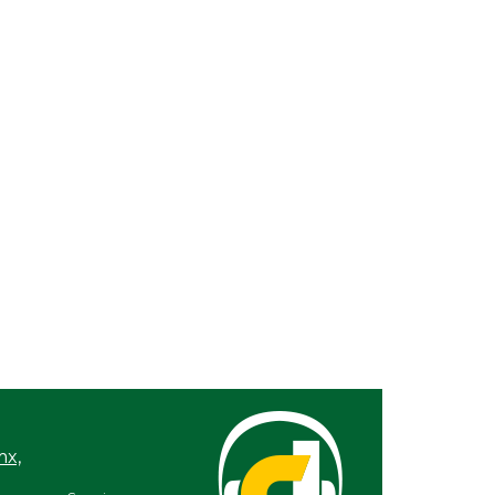
26 / 7:59 PM
á CMAS el Programa
eo durante agosto
mx,