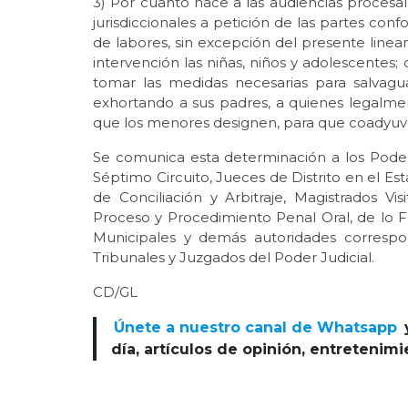
3) Por cuanto hace a las audiencias procesale
jurisdiccionales a petición de las partes conf
de labores, sin excepción del presente line
intervención las niñas, niños y adolescentes; 
tomar las medidas necesarias para salvagua
exhortando a sus padres, a quienes legalme
que los menores designen, para que coadyuve
Se comunica esta determinación a los Podere
Séptimo Circuito, Jueces de Distrito en el Esta
de Conciliación y Arbitraje, Magistrados Vi
Proceso y Procedimiento Penal Oral, de lo Fa
Municipales y demás autoridades correspo
Tribunales y Juzgados del Poder Judicial.
CD/GL
Únete a nuestro canal de Whatsapp
día, artículos de opinión, entretenim