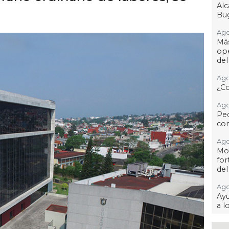
Al
Bug
Ago
Má
ope
del
Ago
¿C
Ago
Pe
com
Ago
Mo
for
del
Ago
Ayu
a l
Ago 