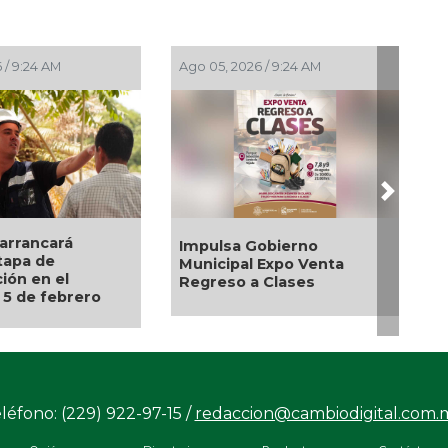
PM
Ago 04, 2026 / 4:41 PM
Ago 03, 20
Next
oalcos la
Invita Ayuntamiento de
Aplicar
mpica
Veracruz a Temporada de
de Tand
Artes “Escena Viva”
léfono: (229) 922-97-15 /
redaccion@cambiodigital.com.