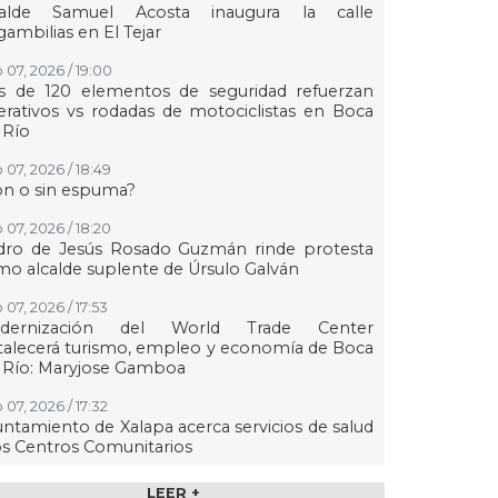
calde Samuel Acosta inaugura la calle
ambilias en El Tejar
 07, 2026 / 19:00
s de 120 elementos de seguridad refuerzan
rativos vs rodadas de motociclistas en Boca
 Río
 07, 2026 / 18:49
on o sin espuma?
 07, 2026 / 18:20
dro de Jesús Rosado Guzmán rinde protesta
o alcalde suplente de Úrsulo Galván
 07, 2026 / 17:53
dernización del World Trade Center
talecerá turismo, empleo y economía de Boca
 Río: Maryjose Gamboa
 07, 2026 / 17:32
ntamiento de Xalapa acerca servicios de salud
os Centros Comunitarios
07, 2026 / 17:15
LEER +