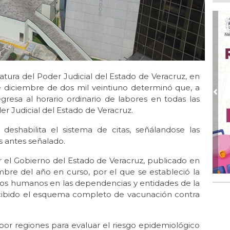
Ayu
lab
Ago
Qui
Ago
Gen
catura del Poder Judicial del Estado de Veracruz, en
Gob
de diciembre de dos mil veintiuno determinó que, a
Ago
Pre
gresa al horario ordinario de labores en todas las
Hal
der Judicial del Estado de Veracruz.
23 
 deshabilita el sistema de citas, señálandose las
Ago
Re
s antes señalado.
Ruz
Fes
r el Gobierno del Estado de Veracruz, publicado en
mbre del año en curso, por el que se estableció la
Ago
ursos humanos en las dependencias y entidades de la
Imp
recibido el esquema completo de vacunación contra
pre
por regiones para evaluar el riesgo epidemiológico