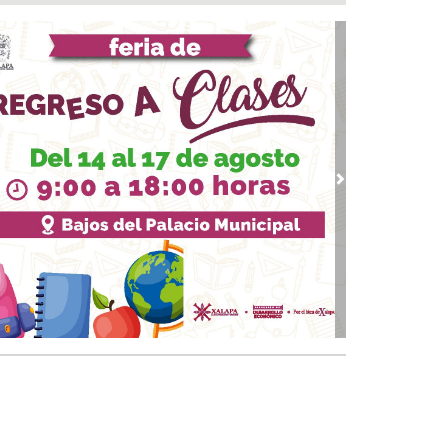
ntamiento e ICATVER fortalecen capacitación
oral en beneficio de las y los sanandrescanos
 07, 2026 / 14:56
ncena, no me abandones.... 😝😜🤣
 07, 2026 / 14:47
erar empleo y bienestar, prioridad para el
ierno de San Andrés Tuxtla: Rafa Fararoni
 07, 2026 / 14:39
vious
Next
lan con vida a pescador desaparecido desde el
de julio en Uxpanapa
 07, 2026 / 14:22
salta Pedro Miguel pensamiento de Diego
zarín y agradece respaldo de Rocío Nahle al
tival del Mar
 07, 2026 / 13:53
ulsa Ayuntamiento de Veracruz cultura de la
vención en la niñez del municipio