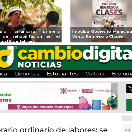
iento de Veracruz
Aplicará CMAS el Programa de
e Artes “Escena
Tandeo durante agosto
aca
Deportes
Estudiantes
Cultura
Ecologí
Next
rario ordinario de labores; se
Ago