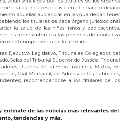
s, serán señaladas por los titulares de los órganos
orme a la agenda respectiva, en el horario ordinario
amiento aquellas audiencias en las que deban tener
debiendo los titulares de cada órgano jurisdiccional
rdar la salud de las niñas, niños y adolescentes,
nte les representen o a las personas de confianza
n en el cumplimiento de lo anterior.
s Ejecutivo Legislativo, Tribunales Colegiados del
do, Salas del Tribunal Superior de Justicia, Tribunal
sitadores, Jueces de Primera Instancia, Mixtos, de
miliar, Oral Mercantil, de Adolescentes, Laborales,
ndientes; recomendándose a los titulares de los
y entérate de las noticias más relevantes del
iento, tendencias y más.