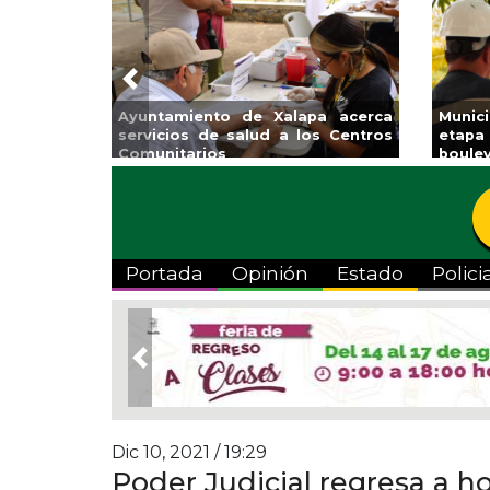
Previous
Expo
Reabrirá Coatzacoalcos la
Invita Ayuntam
Alberca Semiolímpica Zona
a Temporada d
Centro
Viva”
Portada
Opinión
Estado
Polici
Previous
Dic 10, 2021 / 19:29
Poder Judicial regresa a ho