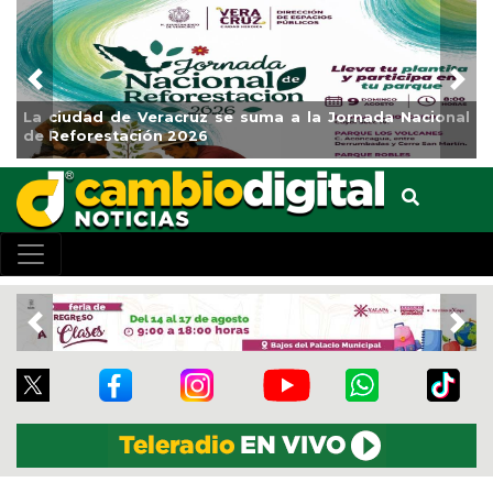
Previous
Nex
rnada Nacional
Impulsa Gobierno Municipal Expo Venta 
Clases
Previous
Nex