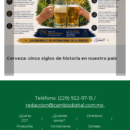
Alvarado cumple tres días sin luz ni inter
uestro país
el malestar ciudadano📹
Teléfono: (229) 922-97-15 /
redaccion@cambiodigital.com.mx,
¿Qué es
¿Quiénes
Directorio
/
/
/
CD?
somos?
Productos
Contáctanos
Consejo
/
/