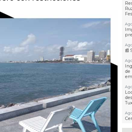
Re
Ruz
Fes
Ago
Imp
pre
Ago
📰 
Ago 
Ing
de
em
Ago
Loc
des
Tu
Ago 
Cer
Ago 