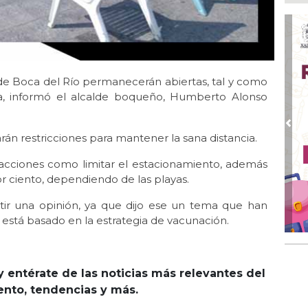
UM
pac
Ago 
Alc
no 
o de Boca del Río permanecerán abiertas, tal y como
Ago
, informó el alcalde boqueño, Humberto Alonso
Se
del
Pre
arán restricciones para mantener la sana distancia.
Ago
🤑
 acciones como limitar el estacionamiento, además
ag
r ciento, dependiendo de las playas.
Ago
Fil
itir una opinión, ya que dijo ese un tema que han
está basado en la estrategia de vacunación.
Ago
Hac
y entérate de las noticias más relevantes del
iento, tendencias y más.