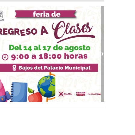
AE del IMSS Veracruz operó con éxito a
iente con hernia diafragmática gigante
07, 2026 / 11:13
aldesa suplente de Ixhuatlán del Sureste dice
tener contacto con edil desaforado
 07, 2026 / 10:50
 le suman más homicidios a un peligroso
incuente en Papantla
vious
Next
 07, 2026 / 09:45
💸¿Cuál es el precio del dólar este 07 de
osto?
 07, 2026 / 09:38
osofía de Foucault
 07, 2026 / 09:34
ia una definición de “periodista”