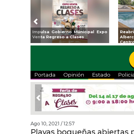
Previous
Impulsa Gobierno Municipal Expo
Reab
Venta Regreso a Clases
Albe
Centr
Portada
Opinión
Estado
Polici
Previous
Ago 10, 2021 / 12:57
Playas boqueñas abiertas p