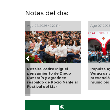
Notas del día:
Ago 07, 2026 / 2:22 PM
Ago 07, 2026
Previous
Resalta Pedro Miguel
Impulsa A
pensamiento de Diego
Veracruz c
Ruzzarín y agradece
prevención
respaldo de Rocío Nahle al
municipio
Festival del Mar