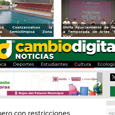
rirá Coatzacoalcos la
Invita Ayuntamiento de Ve
rca Semiolímpica Zona
a Temporada de Artes “
o
Viva”
aca
Deportes
Estudiantes
Cultura
Ecologí
Next
ero con restricciones
Ago