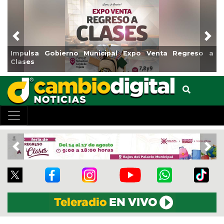
Previous
Nex
Impulsa Gobierno Municipal Expo Venta Regreso a
Re
Clases
Ce
Previous
Nex