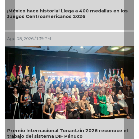
¡México hace historia! Llega a 400 medallas en los
A
Juegos Centroamericanos 2026
e
Ago 08, 2026 / 1:39 PM
A
Premio Internacional Tonantzin 2026 reconoce el
G
trabajo del sistema DIF Pánuco
b