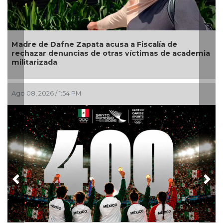
Madre de Dafne Zapata acusa a Fiscalía de
M
rechazar denuncias de otras víctimas de academia
e
militarizada
Ago 08, 2026 / 1:54 PM
A
Previous
Nex