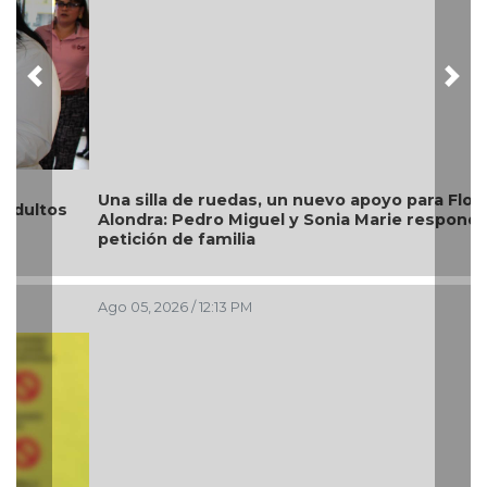
Previous
Nex
Una silla de ruedas, un nuevo apoyo para Flor
Alondra: Pedro Miguel y Sonia Marie responden a
petición de familia
Ago 05, 2026 / 12:13 PM