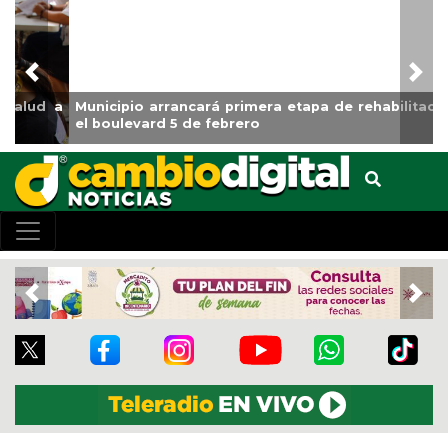
Previous
Nex
Municipio arrancará primera etapa de rehabilitación en
el boulevard 5 de febrero
Previous
Nex