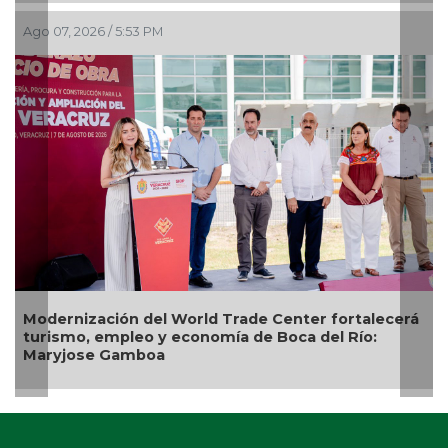
 PM
Ago 07, 2026 / 2:39 PM
el World Trade Center fortalecerá
Hallan con vida a p
 y economía de Boca del Río:
23 de julio en Uxpa
oa