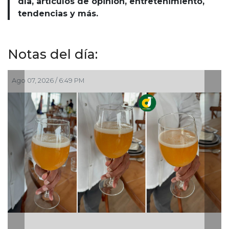
día, artículos de opinión, entretenimiento,
tendencias y más.
Notas del día:
 PM
Ago 07, 2026 / 5:15 PM