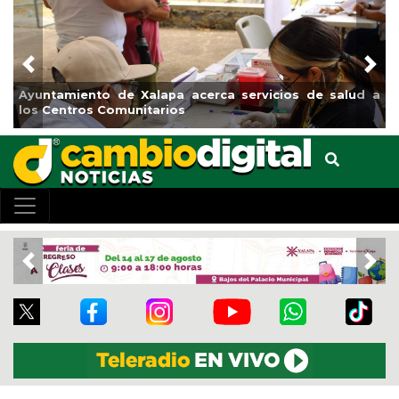
Previous
Nex
 Xalapa acerca servicios de salud a
Municipio arrancará p
nitarios
el boulevard 5 de feb
Previous
Nex