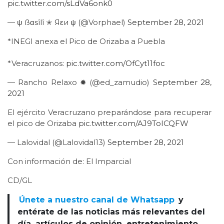
pic.twitter.com/sLdVa6onk0
— ψ ßαsîlî ✭ Яεи ψ (@Vorphael)
September 28, 2021
*INEGI anexa el Pico de Orizaba a Puebla
*Veracruzanos:
pic.twitter.com/OfCyt11foc
— Rancho Relaxo ✹ (@ed_zamudio)
September 28,
2021
El ejército Veracruzano preparándose para recuperar
el pico de Orizaba
pic.twitter.com/AJ9ToICQFW
— Lalovidal (@Lalovidal13)
September 28, 2021
Con información de: El Imparcial
CD/GL
Únete a nuestro canal de Whatsapp
y
entérate de las noticias más relevantes del
día, artículos de opinión, entretenimiento,