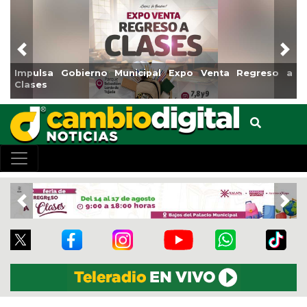
Previous
Nex
a Regreso a
Reabrirá Coatzacoalcos la Alberca Semiolímp
Centro
Previous
Nex