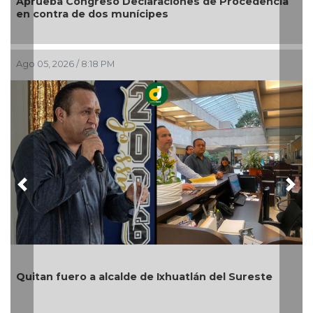
ocedencia
Entrega DIF Municipal de Veracruz cerca de
credenciales de discapacidad
Ago 05, 2026 / 7:20 PM
Previous
Nex
En Rincón de la Marquesa hubo retiro de ár
Sureste
por representar riesgos; no es tala ilegal