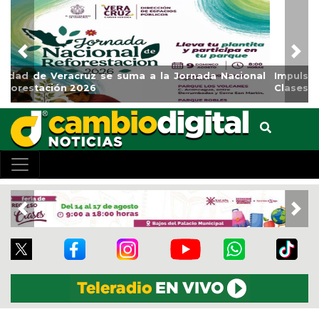
Previous
Nex
Impulsa Gobierno Municipal Expo Venta Regreso a
Clases
Previous
Nex