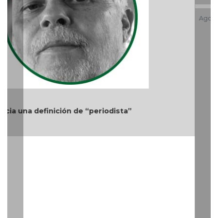
Más cambios en el gobierno de AVA
Teléfono: (229) 922-97-15 /
redaccion@cambiodigital.com.mx,
¿Qué es
¿Quiénes
Directorio
/
/
/
CD?
somos?