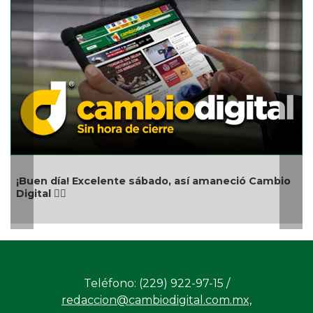
Anivers
en día! Excelente sábado, así amaneció Cambio
al 👍🏻
Teléfono: (229) 922-97-15 /
redaccion@cambiodigital.com.mx,