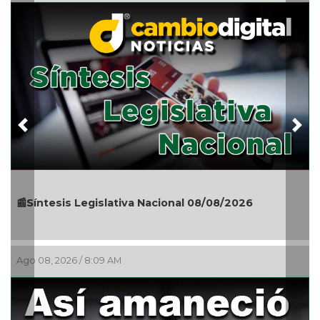
Previous
Nex
íntesis Legislativa Nacional 08/08/2026
🎉🎂👏 
08, 2026 / 8:09 AM
Ago 08, 2