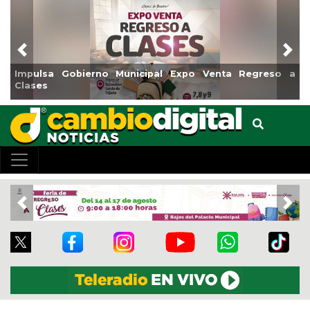
Previous
Nex
o Venta Regreso a
Reabrirá Coatzacoalcos la Alberca Sem
Centro
Previous
Nex