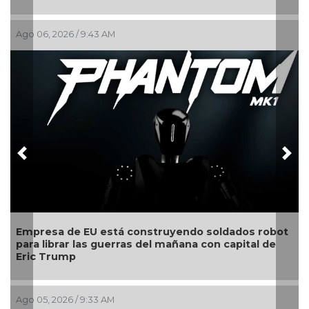
Ago 03, 2026 / 10:47 AM
Previous
Nex
o soldados robot
Estudiante de la UV gana oro en la m
 con capital de
competencia universitaria de matemá
mundo
Jul 30, 2026 / 10:23 AM