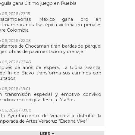
Águila gana último juego en Puebla
 06, 2026 / 23:15
etracampeonas! México gana oro en
troamericanos tras épica victoria en penales
bre Colombia
 06, 2026 / 22:53
itantes de Chocaman tiran bardas de parque;
gen obras de pavimentación y drenaje
 06, 2026 / 22:43
spués de años de espera, La Gloria avanza;
dellín de Bravo transforma sus caminos con
ultados
 06, 2026 / 18:01
n transmisión especial y emotivo convivio
eradiocambiodigital festeja 17 años
 06, 2026 / 18:00
ita Ayuntamiento de Veracruz a disfrutar la
porada de Artes Veracruz “Escena Viva”
 06, 2026 / 16:56
LEER +