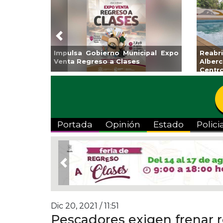
Previous
 la
Invita Ayuntamiento de Veracruz
Aplicará 
ona
a Temporada de Artes “Escena
Tandeo dur
Viva”
Portada
Opinión
Estado
Polici
Previous
Dic 20, 2021 / 11:51
Pescadores exigen frenar 