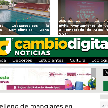
CMAS el Programa de
Guarniciones y banquetas para la
ante agosto
colonia El Mango en Pánuco
aca
Deportes
Estudiantes
Cultura
Ecologí
Next
relleno de manglares en
Ago