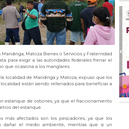
Go
crí
inf
Ago
Des
pre
Ago
AD
gra
s Mandinga, Matoza Bienes o Servicios y Fraternidad
Pre
a para exigir a las autoridades federales frenar el
Ago
o que ocasiona a los manglares.
Gar
col
la localidad de Mandinga y Matoza, expuso que los
 localidad están siendo rellenados para beneficiar a
Ago
Nah
par
la 
n estanque de ostiones, ya que el fraccionamiento
etros del estanque.
Ago
El 
os más afectados son los pescadores, ya que los
y s
n dañar el medio ambiente, mientras que si un