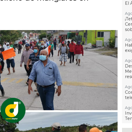
El 
Ago
¡T
Cen
so
Ago
Hab
exi
Ago
De
Me
res
Ago
Co
tel
Ago
Inv
Tem
Ago