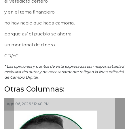
el veredicto certero
y en el tema financiero
no hay nadie que haga camorra,
porque así el pueblo se ahorra
un montonal de dinero.
CD/YC
* Las opiniones y puntos de vista expresadas son responsabilidad
exclusiva del autor y no necesariamente reflejan la línea editorial
de Cambio Digital.
Otras Columnas:
6 / 12:48 PM
Ago 05, 2026 / 9