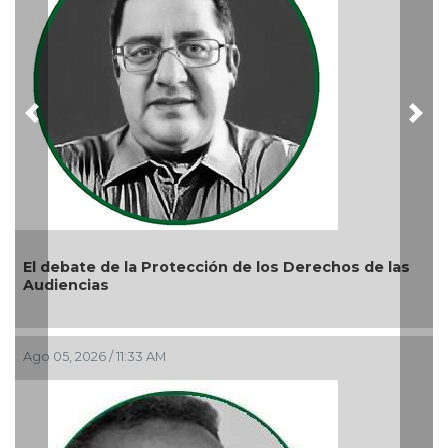
Previous
Nex
 de la Protección de los Derechos de las
as
6 / 11:33 AM
La devoción p