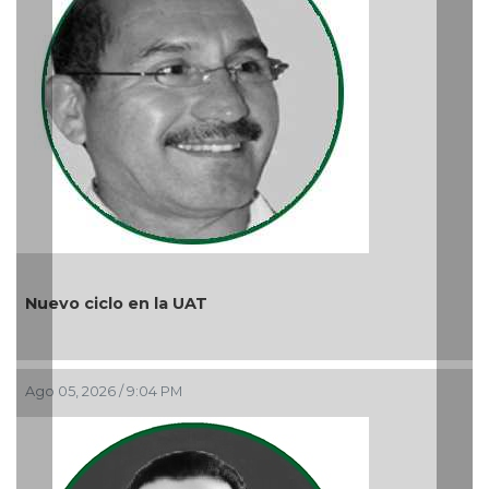
lo en la UAT
6 / 9:04 PM
¿Quién es pe
Ago 05, 2026 / 9