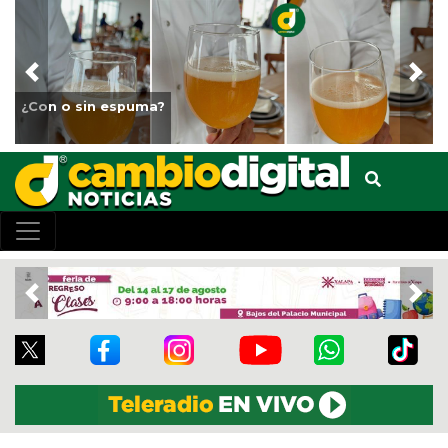
Previous
Nex
¿Con o sin espuma?
Previous
Nex