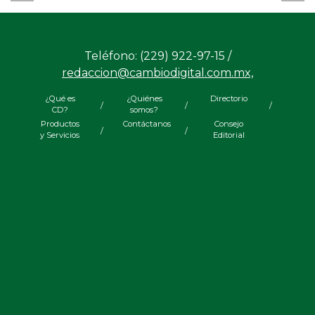
Teléfono: (229) 922-97-15 /
redaccion@cambiodigital.com.mx,
¿Qué es
¿Quiénes
Directorio
/
/
/
CD?
somos?
Productos
Contáctanos
Consejo
/
/
y Servicios
Editorial