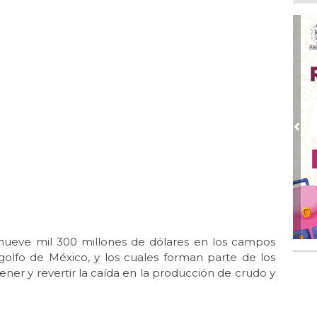
Go
crí
inf
Ago
Des
pre
Ago
AD
gra
Pre
Ago
Gar
col
Ago
Nah
par
 nueve mil 300 millones de dólares en los campos
la 
olfo de México, y los cuales forman parte de los
Ago
ener y revertir la caída en la producción de crudo y
El 
y s