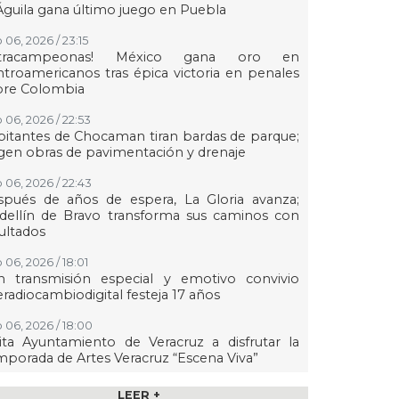
Águila gana último juego en Puebla
 06, 2026 / 23:15
etracampeonas! México gana oro en
troamericanos tras épica victoria en penales
bre Colombia
 06, 2026 / 22:53
itantes de Chocaman tiran bardas de parque;
gen obras de pavimentación y drenaje
 06, 2026 / 22:43
spués de años de espera, La Gloria avanza;
dellín de Bravo transforma sus caminos con
ultados
 06, 2026 / 18:01
n transmisión especial y emotivo convivio
eradiocambiodigital festeja 17 años
 06, 2026 / 18:00
ita Ayuntamiento de Veracruz a disfrutar la
porada de Artes Veracruz “Escena Viva”
 06, 2026 / 16:56
LEER +