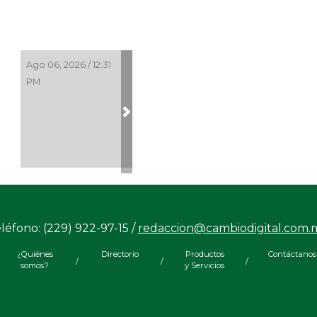
Ago 06, 2026 / 12:31
PM
Next
léfono: (229) 922-97-15 /
redaccion@cambiodigital.com.
¿Quiénes
Directorio
Productos
Contáctanos
/
/
/
somos?
y Servicios