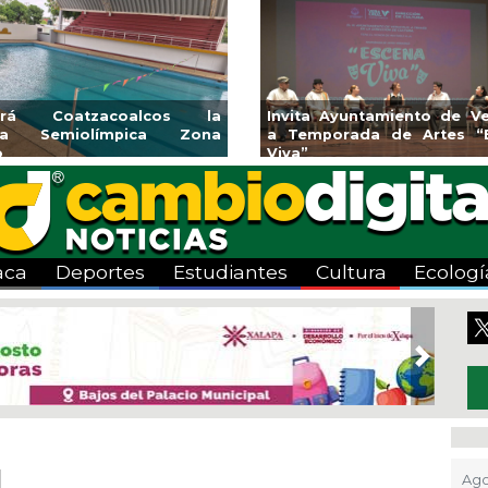
rirá Coatzacoalcos la
Invita Ayuntamiento de Ve
rca Semiolímpica Zona
a Temporada de Artes “
o
Viva”
aca
Deportes
Estudiantes
Cultura
Ecologí
Next
d
Ago