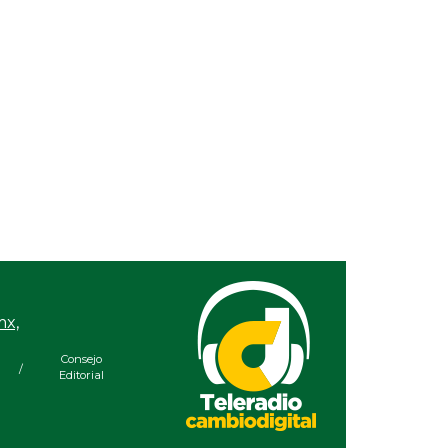
mx,
Consejo
/
Editorial