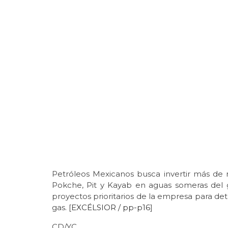
Petróleos Mexicanos busca invertir más de
Pokche, Pit y Kayab en aguas someras del g
proyectos prioritarios de la empresa para det
gas. [
EXCÉLSIOR / pp-p16
]
CD/YC