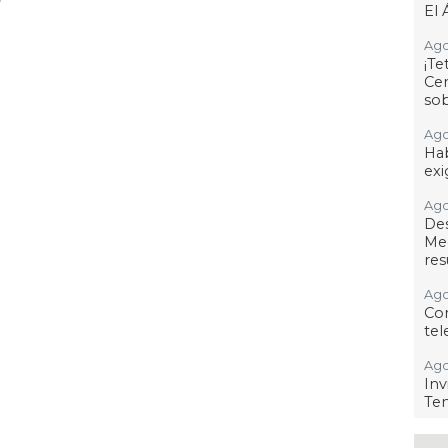
El 
Ago
¡T
Cen
so
Ago
Hab
exi
Ago
De
Me
res
Ago
Co
tel
Ago
Inv
Tem
Ago