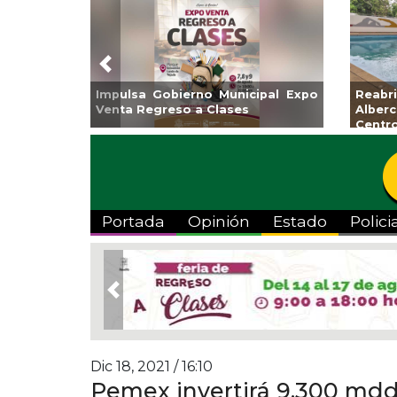
Previous
Impulsa Gobierno Municipal Expo
Reab
Venta Regreso a Clases
Albe
Centr
Portada
Opinión
Estado
Polici
Previous
Dic 18, 2021 / 16:10
Pemex invertirá 9,300 md