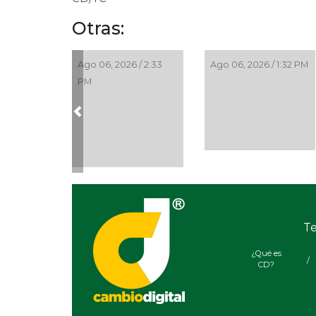
Otras:
Ago 06, 2026 / 2:33
Ago 06, 2026 / 1:32 PM
PM
Previous
Te
¿Qué es
/
CD?