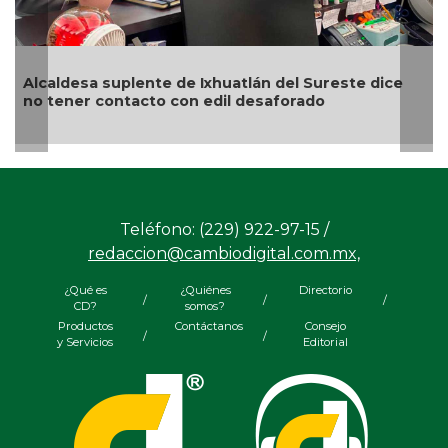
Alcaldesa suplente de Ixhuatlán del Sureste dice
no tener contacto con edil desaforado
Teléfono: (229) 922-97-15 /
redaccion@cambiodigital.com.mx,
¿Qué es
¿Quiénes
Directorio
/
/
/
CD?
somos?
Productos
Contáctanos
Consejo
/
/
y Servicios
Editorial