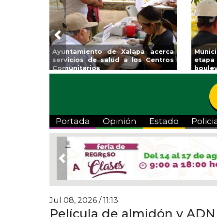
Previous
coalcos la
Invita Ayuntamiento de Veracruz
Aplic
mpica Zona
a Temporada de Artes “Escena
Tande
Viva”
Portada
Opinión
Estado
Polici
Previous
Jul 08, 2026 / 11:13
Película de almidón y ADN 