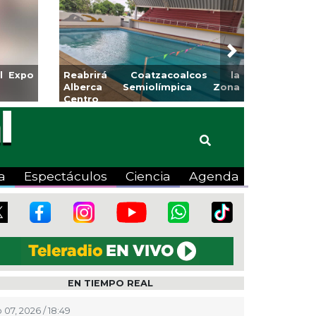
Next
para la
Emprendedores de Xalapa
o
exponen en Mercadito
Bicentenario
a
Espectáculos
Ciencia
Agenda
EN TIEMPO REAL
 07, 2026 / 18:49