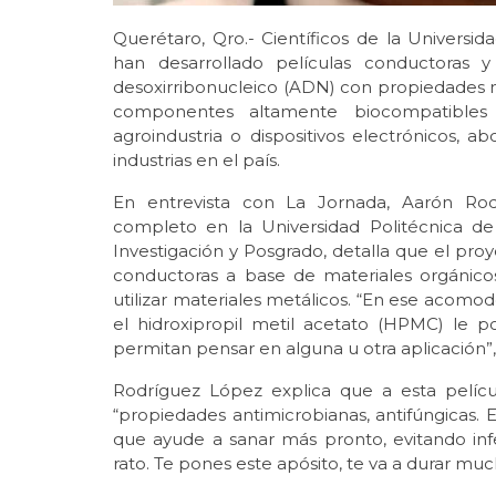
Querétaro, Qro.- Científicos de la Universi
han desarrollado películas conductoras 
desoxirribonucleico (ADN) con propiedades m
componentes altamente biocompatibles
agroindustria o dispositivos electrónicos,
industrias en el país.
En entrevista con La Jornada, Aarón Rod
completo en la Universidad Politécnica de
Investigación y Posgrado, detalla que el pro
conductoras a base de materiales orgánic
utilizar materiales metálicos. “En ese acomo
el hidroxipropil metil acetato (HPMC) le 
permitan pensar en alguna u otra aplicación”, 
Rodríguez López explica que a esta pelíc
“propiedades antimicrobianas, antifúngicas.
que ayude a sanar más pronto, evitando inf
rato. Te pones este apósito, te va a durar mu