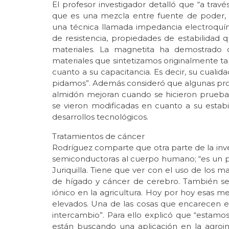
El profesor investigador detalló que “a tra
que es una mezcla entre fuente de poder, m
una técnica llamada impedancia electroquími
de resistencia, propiedades de estabilidad
materiales. La magnetita ha demostrado 
materiales que sintetizamos originalmente t
cuanto a su capacitancia. Es decir, su cualid
pidamos”. Además consideró que algunas pro
almidón mejoran cuando se hicieron pruebas
se vieron modificadas en cuanto a su estabi
desarrollos tecnológicos.
Tratamientos de cáncer
Rodríguez comparte que otra parte de la inves
semiconductoras al cuerpo humano; “es un 
Juriquilla. Tiene que ver con el uso de los 
de hígado y cáncer de cerebro. También s
iónico en la agricultura. Hoy por hoy esa
elevados. Una de las cosas que encarecen 
intercambio”. Para ello explicó que “estam
están buscando una aplicación en la agroind