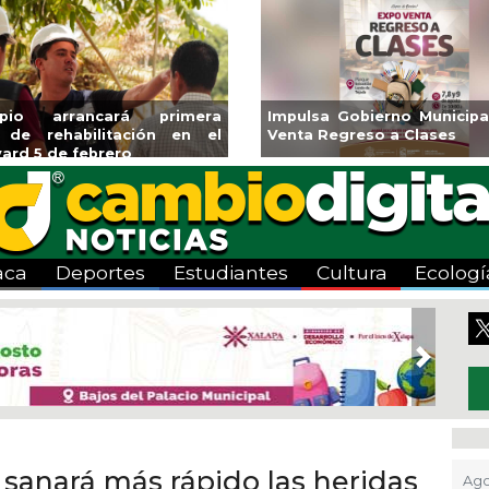
ará CMAS el Programa de
Guarniciones y banquetas 
o durante agosto
colonia El Mango en Pánuc
aca
Deportes
Estudiantes
Cultura
Ecologí
Next
sanará más rápido las heridas
Ago