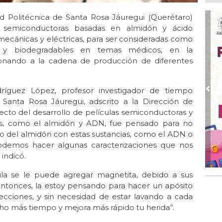
Ago
dad Politécnica de Santa Rosa Jáuregui (Querétaro)
Hal
y semiconductoras basadas en almidón y ácido
23 
ecánicas y eléctricas, para ser consideradas como
Ago
 y biodegradables en temas médicos, en la
Re
 abonando a la cadena de producción de diferentes
Ruz
Fes
ríguez López, profesor investigador de tiempo
Ago
Pre
Imp
 Santa Rosa Jáuregui, adscrito a la Dirección de
pre
yecto del desarrollo de películas semiconductoras y
os, como el almidón y ADN, fue pensado para no
Ago
do del almidón con estas sustancias, como el ADN o
📰 
podemos hacer algunas caracterizaciones que nos
Ago 
indicó.
Ing
de
ula se le puede agregar magnetita, debido a sus
em
 Entonces, la estoy pensando para hacer un apósito
ecciones, y sin necesidad de estar lavando a cada
cho más tiempo y mejora más rápido tu herida”.