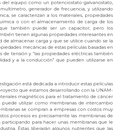
vés del equipo como un potenciostato-galvanostato,
ultímetro, generador de frecuencia, y utilizando
ca, se caracterizan a los materiales, propiedades
 química o con el almacenamiento de carga de los
que también puede ser un capacitor, pero los
ambién tienen algunas propiedades interesantes en
ad de almacenar carga y que se utilice cuando se la
piedades mecánicas de estas películas basadas en
 de tensión y “las propiedades eléctricas también
lidad y a la conducción” que pueden utilizarse en
tigación está dedicada a introducir estas películas
proyecto que estamos desarrollando con la UNAM-
materiales magnéticos para el tratamiento de cáncer
e puede utilizar como membranas de intercambio
s membranas se compran a empresas con costos muy
estos procesos es precisamente las membranas de
os participando para hacer unas membranas que le
ustria. Éstas liberarán algunos nutrientes que las