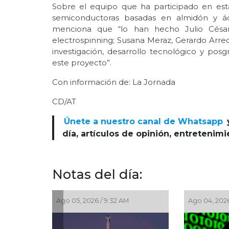
Sobre el equipo que ha participado en esta
semiconductoras basadas en almidón y ác
menciona que “lo han hecho Julio César 
electrospinning; Susana Meraz, Gerardo Arreol
investigación, desarrollo tecnológico y po
este proyecto”.
Con información de: La Jornada
CD/AT
Únete a nuestro canal de Whatsapp
día, artículos de opinión, entretenim
Notas del día:
53 AM
Jul 30, 2026 / 10:25 AM
Jul 29, 2026 