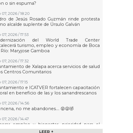
on o sin espuma?
 07, 2026 / 18:20
dro de Jesús Rosado Guzmán rinde protesta
o alcalde suplente de Úrsulo Galván
 07, 2026 / 17:53
dernización del World Trade Center
talecerá turismo, empleo y economía de Boca
 Río: Maryjose Gamboa
 07, 2026 / 17:32
ntamiento de Xalapa acerca servicios de salud
os Centros Comunitarios
07, 2026 / 17:15
ntamiento e ICATVER fortalecen capacitación
oral en beneficio de las y los sanandrescanos
 07, 2026 / 14:56
ncena, no me abandones.... 😝😜🤣
 07, 2026 / 14:47
erar empleo y bienestar, prioridad para el
ierno de San Andrés Tuxtla: Rafa Fararoni
LEER +