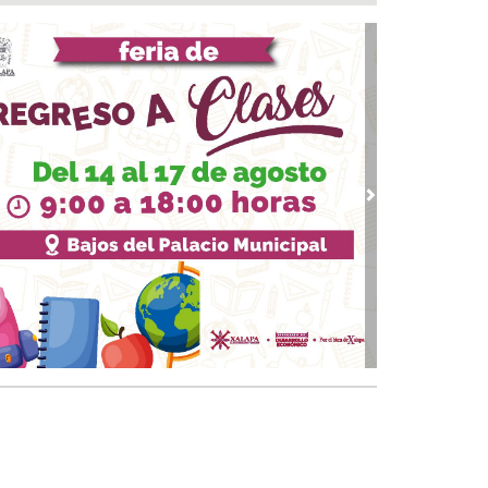
 07, 2026 / 14:39
lan con vida a pescador desaparecido desde el
de julio en Uxpanapa
 07, 2026 / 14:22
salta Pedro Miguel pensamiento de Diego
zarín y agradece respaldo de Rocío Nahle al
tival del Mar
 07, 2026 / 13:53
vious
Next
ulsa Ayuntamiento de Veracruz cultura de la
vención en la niñez del municipio
 07, 2026 / 13:23
Síntesis Legislativa Nacional 07/08/2026
07, 2026 / 12:57
enio San Pedro busca acuerdos con Gobierno
 Veracruz para mantener operaciones y
pleos