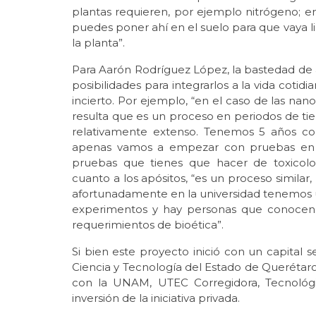
plantas requieren, por ejemplo nitrógeno; en
puedes poner ahí en el suelo para que vaya l
la planta”.
Para Aarón Rodríguez López, la bastedad de a
posibilidades para integrarlos a la vida cotid
incierto. Por ejemplo, “en el caso de las na
resulta que es un proceso en periodos de t
relativamente extenso. Tenemos 5 años c
apenas vamos a empezar con pruebas en v
pruebas que tienes que hacer de toxicolo
cuanto a los apósitos, “es un proceso simila
afortunadamente en la universidad tenemos u
experimentos y hay personas que conocen
requerimientos de bioética”.
Si bien este proyecto inició con un capital 
Ciencia y Tecnología del Estado de Querétar
con la UNAM, UTEC Corregidora, Tecnológi
inversión de la iniciativa privada.