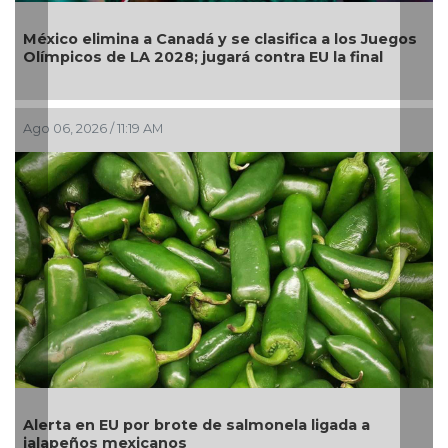
Llama G
co elimina a Canadá y se clasifica a los Juegos
continu
picos de LA 2028; jugará contra EU la final
pública
6, 2026 / 11:19 AM
Ago 05, 2
rta en EU por brote de salmonela ligada a
La UNAM
apeños mexicanos
pesos a