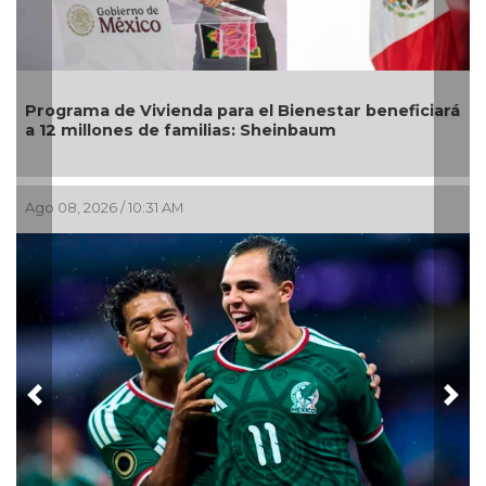
grama de Vivienda para el Bienestar beneficiará
DIF Poz
2 millones de familias: Sheinbaum
mayores
08, 2026 / 10:31 AM
Ago 05, 2
Previous
Nex