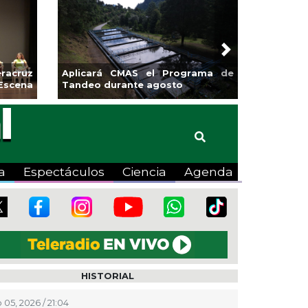
Next
sa la
Continúa Coatza Vive el Verano
 Coyote
2026 con cine, actividades
lúdicas y expo
a
Espectáculos
Ciencia
Agenda
HISTORIAL
 05, 2026 / 21:04