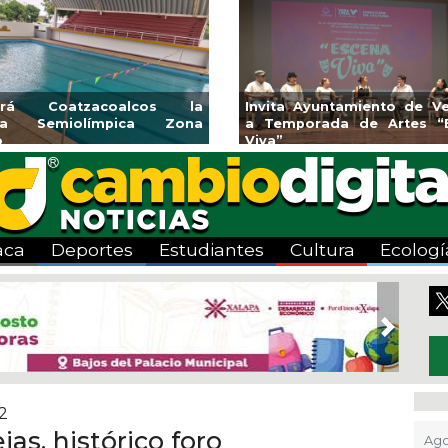
endedores de Xalapa
Coatzacoalcos impul
onen en Mercadito
halterofilia con la Copa
tenario
2026
aca
Deportes
Estudiantes
Cultura
Ecologí
Next
02
as, histórico foro
Ago