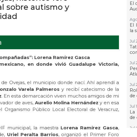
El 
al sobre autismo y
Aud
sidad
Ago 
El 
la 
a
Jul 
Ta
con
acompañadas”: Lorena Ramírez Gasca
Jul 
 mexicano, en donde vivió Guadalupe Victoria,
Pe
Atl
 de Ovejas, el municipio donde nací. Ahí aprendí a
Jul 
onzalo Varela Palmeros
y recibí catecismo de la
Ro
z
. En esta demarcación viven muchos amigos de mi
de 
rvador de aves,
Aurelio Molina Hernández
y en esa
Jul 
el Organismo Público Local Electoral de Veracruz,
La
de 
 DIF municipal, la maestra
Lorena Ramírez Gasca
,
Jul 
“H
de,
Uriel Peralta Barrios
, organizó el Primer Foro