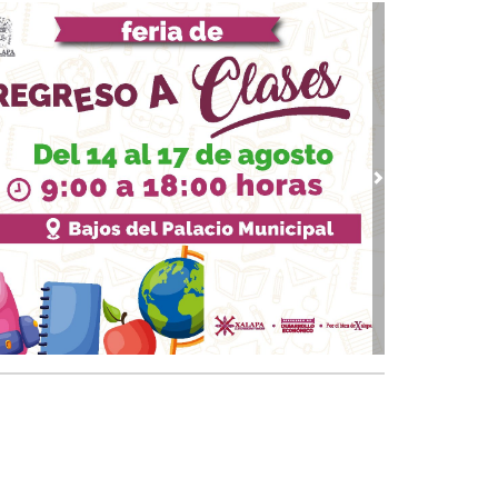
Xalapa”: Daniela Griego
 26, 2026 / 09:28
n, hermano, ya eres mexicano
19, 2026 / 09:19
, fortalezas y consolidación a largo plazo
17, 2026 / 09:59
iodismo, amor por la verdad, la memoria y la
vious
Next
anidad: Angélica Cristiani
01, 2026 / 12:25
ordinación entre Legislativo y Ejecutivo,
taleza de Veracruz
 25, 2026 / 08:22
lesia Apostólica Ecuménica de Veracruz ya
ne un nuevo obispo
 22, 2026 / 09:26
n el gobierno pasado la ineptitud fue
miada”: Esteban Bautista
15, 2026 / 10:28