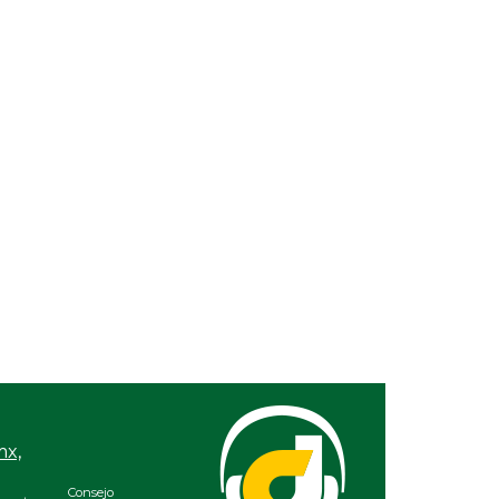
sidera estudio de Banamex
 22, 2025 / 09:28
adecen apoyo de Ahued a “Red Universitaria
Defensa de la Legalidad”
17, 2025 / 10:17
racruz no cuenta con un marco legal que
ida la corrupción: Delia González Cobos
12, 2025 / 20:49
NTRASEÑAS
 09, 2025 / 23:39
 Poza Rica, doctora Clara Celina Medina
ahón lanza aguerrida defensa al rector Martín
ilar Sánchez
 08, 2025 / 09:55
 Tijuana, el décimo sexto Foro de Derechos
anos del Sistema Universitario Jesuita
 24, 2025 / 09:17
mx,
veracruzano al frente de la administración
supuestal del INE
Consejo