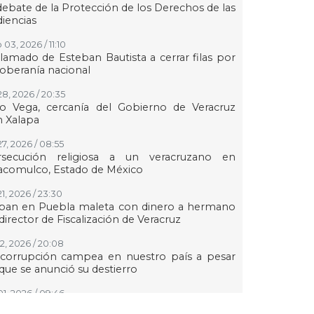
debate de la Protección de los Derechos de las
iencias
03, 2026 / 11:10
llamado de Esteban Bautista a cerrar filas por
soberanía nacional
28, 2026 / 20:35
to Vega, cercanía del Gobierno de Veracruz
 Xalapa
27, 2026 / 08:55
rsecución religiosa a un veracruzano en
acomulco, Estado de México
21, 2026 / 23:30
ban en Puebla maleta con dinero a hermano
director de Fiscalización de Veracruz
12, 2026 / 20:08
 corrupción campea en nuestro país a pesar
que se anunció su destierro
01, 2026 / 09:46
ay una campaña en contra del Ayuntamiento