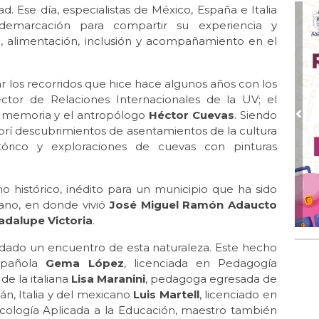
de 
. Ese día, especialistas de México, España e Italia
demarcación para compartir su experiencia y
Jun
, alimentación, inclusión y acompañamiento en el
Irá
Jun 
IPE
r los recorridos que hice hace algunos años con los
rector de Relaciones Internacionales de la UV; el
Jun 
iz memoria y el antropólogo
Héctor Cuevas
. Siendo
Per
Pre
í descubrimientos de asentamientos de la cultura
hum
órico y exploraciones de cuevas con pinturas
Jun 
Co
for
cho histórico, inédito para un municipio que ha sido
ano, en donde vivió
José Miguel Ramón Adaucto
May
Ig
adalupe Victoria
.
tie
a dado un encuentro de esta naturaleza. Este hecho
May
española
Gema López
, licenciada en Pedagogía
“E
de la italiana
Lisa Maranini
, pedagoga egresada de
pre
lán, Italia y del mexicano
Luis Martell
, licenciado en
May 
icología Aplicada a la Educación, maestro también