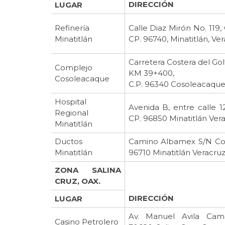
DIRECCIÓN
LUGAR
Refinería
Calle Diaz Mirón No.
Minatitlán
CP. 96740, Minatitlán, Ve
Carretera Costera del Gol
Complejo
KM 39+400,
Cosoleacaque
C.P. 96340 Coso
Hospital
Avenida B, entre calle 12
Regional
CP. 96850 Minatitlán Ver
Minatitlán
Ductos
Camino Albamex S/N Col.
Minatitlán
96710 Minatitlán
Veracru
ZONA SALINA
CRUZ, OAX.
DIRECCIÓN
LUGAR
Av. Manuel Avila Cama
Casino Petrolero