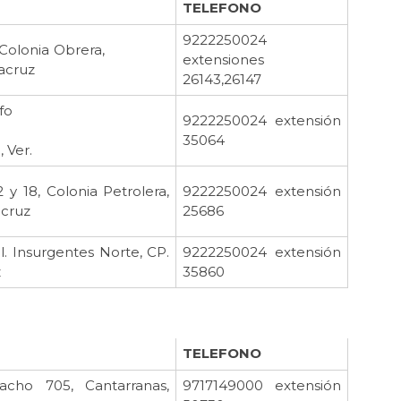
TELEFONO
9222250024
 119, Colonia Obrera,
extensiones
racruz
26143,26147
fo
9222250024 extensión
35064
leacaque, Ver.
 y 18, Colonia Petrolera,
9222250024 extensión
acruz
25686
 Insurgentes Norte, CP.
9222250024 extensión
z
35860
TELEFONO
cho 705, Cantarranas,
9717149000 extensión