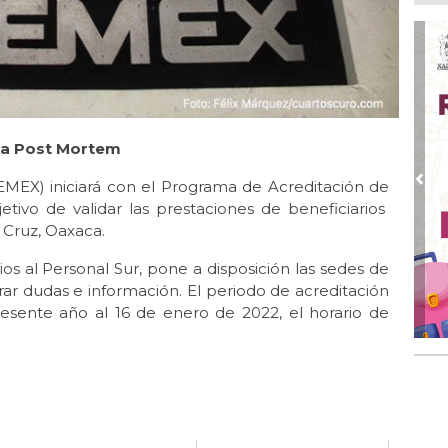
Cen
so
Ago
Hab
exi
Ago
ia Post Mortem
De
Me
res
EMEX) iniciará con el Programa de Acreditación de
Pre
tivo de validar las prestaciones de beneficiarios
Ago
 Cruz, Oaxaca.
Co
tel
os al Personal Sur, pone a disposición las sedes de
rar dudas e información. El periodo de acreditación
Ago
Inv
resente año al 16 de enero de 2022, el horario de
Tem