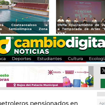
a la
Emprendedores de Xalapa
Coatzaco
exponen en Mercadito
halterofil
Bicentenario
2026
aca
Deportes
Estudiantes
Cultura
Ecologí
Next
petroleros pensionados en
Ago