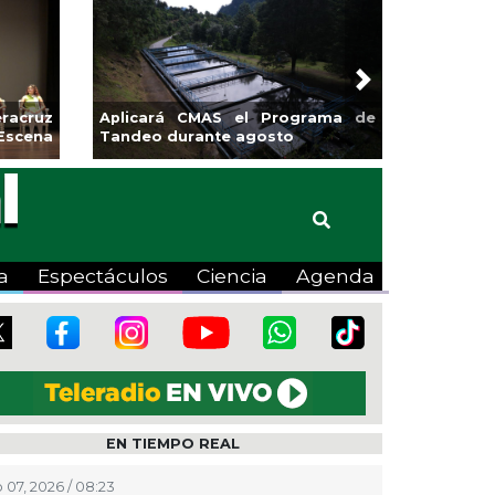
Next
alcos impulsa la
Continúa Coatza Vive el Veran
ia con la Copa Coyote
2026 con cine, actividade
lúdicas y expo
a
Espectáculos
Ciencia
Agenda
EN TIEMPO REAL
 07, 2026 / 08:23