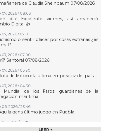
 mañanera de Claudia Sheinbaum 07/08/2026
 07, 2026 / 08:03
uen día! Excelente viernes, así amaneció
bio Digital 👍
07, 2026 / 07:11
ichismo o sentir placer por cosas extrañas ¿es
rmal?
 07, 2026 / 07:00
👏 Santoral 07/08/2026
 07, 2026 / 05:30
lota de México: la última emperatriz del país
 07, 2026 / 04:30
a Mundial de los Faros: guardianes de la
vegación marítima
 06, 2026 / 23:46
Águila gana último juego en Puebla
 06, 2026 / 23:15
etracampeonas! México gana oro en
LEER +