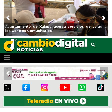
Previous
Nex
Municipio arrancará primera etapa de rehabilitación en
el boulevard 5 de febrero
Previous
Nex