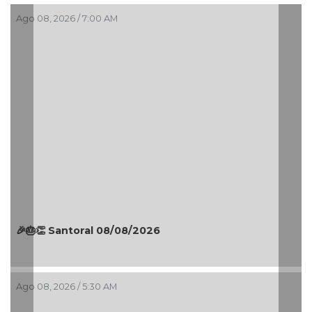
Ago 07, 2026 / 11:44 PM
¡La fiesta comenzó! Coatzacoalcos vibra con
Manuel Turizo y Nicho Hinojosa en el Festival del
Mar 2026
Ago 07, 2026 / 11:36 PM