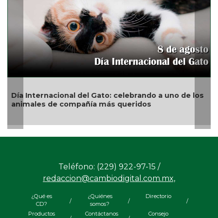
San Andrés Tuxtla alista su Festival Internacional
de Globos de Papel
Teléfono: (229) 922-97-15 /
redaccion@cambiodigital.com.mx,
¿Qué es
¿Quiénes
Directorio
/
/
/
CD?
somos?
Productos
Contáctanos
Consejo